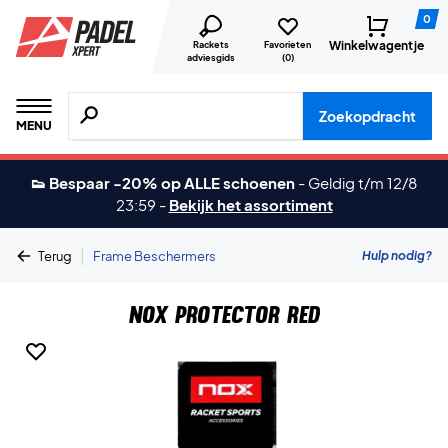
0
Winkelwagentje
Rackets
Favorieten
adviesgids
(
0
)
Zoeken naar producten, merken etc.
Zoekopdracht
MENU
👟 Bespaar -20% op ALLE schoenen
-
Geldig t/m 12/8
23:59
-
Bekijk het assortiment
|
Hulp nodig?
Terug
Frame Beschermers
Nox Protector Red