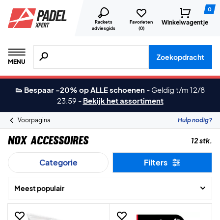
0
Winkelwagentje
Rackets
Favorieten
adviesgids
(
0
)
Zoeken naar producten, merken etc.
Zoekopdracht
MENU
👟 Bespaar -20% op ALLE schoenen
-
Geldig t/m 12/8
23:59
-
Bekijk het assortiment
Voorpagina
Hulp nodig?
Nox Accessoires
12 stk.
Categorie
Filters
Meest populair