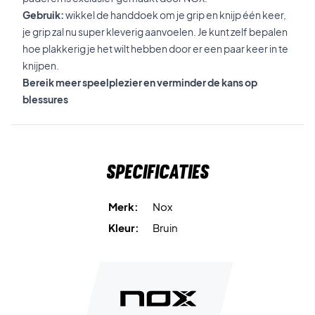
Gebruik:
wikkel de handdoek om je grip en knijp één keer,
je grip zal nu super kleverig aanvoelen. Je kunt zelf bepalen
hoe plakkerig je het wilt hebben door er een paar keer in te
knijpen.
Bereik meer speelplezier en verminder de kans op
blessures
Specificaties
Merk:
Nox
Kleur:
Bruin