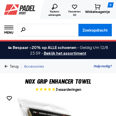
0
Winkelwagentje
Rackets
Favorieten
adviesgids
(
0
)
Zoeken naar producten, merken etc.
Zoekopdracht
MENU
👟 Bespaar -20% op ALLE schoenen
-
Geldig t/m 12/8
23:59
-
Bekijk het assortiment
|
Hulp nodig?
Terug
Accessoires
Nox Grip Enhancer Towel
3 waarderingen