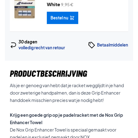
White
9,95
€
Bestel nu
30 dagen
Betaalmiddelen
volledig recht van retour
PRODUCTBESCHRIJVING
Als je er genoeg van hebt dat je racket wegglijdt in je hand
door zweterige handpalmen, dan is deze Grip Enhancer
handdoek misschien precies wat je nodig hebt!
Krijg een goede grip op je padelracket met de Nox Grip
Enhancer Towel
De Nox Grip Enhancer Towel is speciaal gemaakt voor
padel en is exclusief gemaakt door NOX.