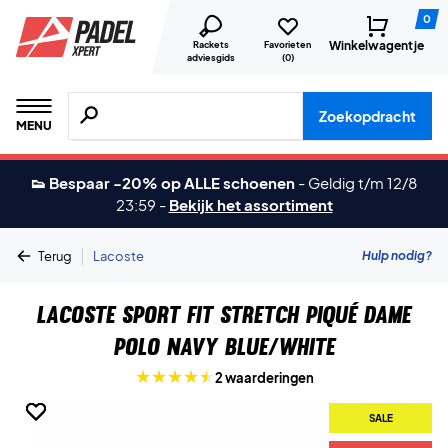
0
Winkelwagentje
Rackets
Favorieten
adviesgids
(
0
)
Zoeken naar producten, merken etc.
Zoekopdracht
MENU
👟 Bespaar -20% op ALLE schoenen
-
Geldig t/m 12/8
23:59
-
Bekijk het assortiment
|
Hulp nodig?
Terug
Lacoste
Lacoste Sport Fit Stretch Piqué Dame
Polo Navy Blue/White
2 waarderingen
SALE
SALE
SALE
SALE