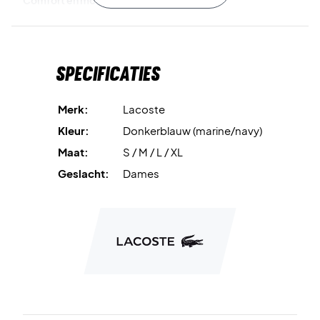
Comfort en mooi design met V-hals
Deze sport polo is je volgende must have in de garderobe.
PF7225 00 27W
Specificaties
Merk:
Lacoste
Kleur:
Donkerblauw (marine/navy)
Maat:
S / M / L / XL
Geslacht:
Dames