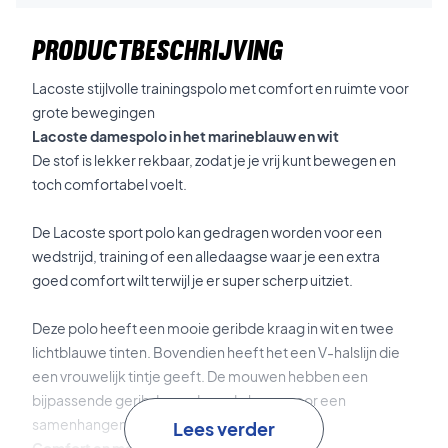
PRODUCTBESCHRIJVING
Lacoste stijlvolle trainingspolo met comfort en ruimte voor
grote bewegingen
Lacoste damespolo in het marineblauw en wit
De stof is lekker rekbaar, zodat je je vrij kunt bewegen en
toch comfortabel voelt.
De Lacoste sport polo kan gedragen worden voor een
wedstrijd, training of een alledaagse waar je een extra
goed comfort wilt terwijl je er super scherp uitziet.
Deze polo heeft een mooie geribde kraag in wit en twee
lichtblauwe tinten. Bovendien heeft het een V-halslijn die
een vrouwelijk tintje geeft. De mouwen hebben een
bijpassende geribde rand aan de kraag voor een
samenhangende stijlvolle look.
Lees verder