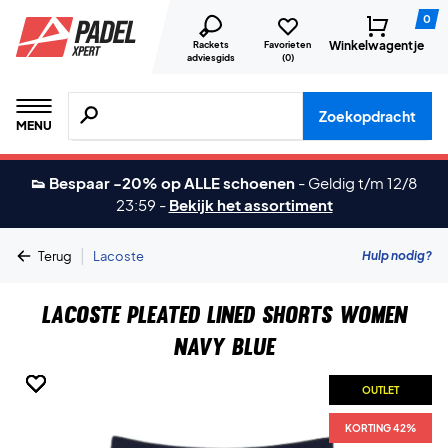
0
Winkelwagentje
Rackets
Favorieten
adviesgids
(
0
)
Zoeken naar producten, merken etc.
Zoekopdracht
MENU
👟 Bespaar -20% op ALLE schoenen
-
Geldig t/m 12/8
23:59
-
Bekijk het assortiment
|
Hulp nodig?
Terug
Lacoste
Lacoste Pleated Lined Shorts Women
Navy Blue
OUTLET
OUTLET
OUTLET
OUTLET
OUTLET
OUTLET
KORTING 42%
KORTING 42%
KORTING 42%
KORTING 42%
KORTING 42%
KORTING 42%