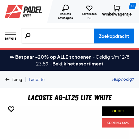
0
Winkelwagentje
Rackets
Favorieten
adviesgids
(
0
)
Zoeken naar producten, merken etc.
Zoekopdracht
MENU
👟 Bespaar -20% op ALLE schoenen
-
Geldig t/m 12/8
23:59
-
Bekijk het assortiment
|
Hulp nodig?
Terug
Lacoste
Lacoste AG-LT25 Lite White
OUTLET
OUTLET
OUTLET
OUTLET
OUTLET
OUTLET
KORTING 44%
KORTING 44%
KORTING 44%
KORTING 44%
KORTING 44%
KORTING 44%