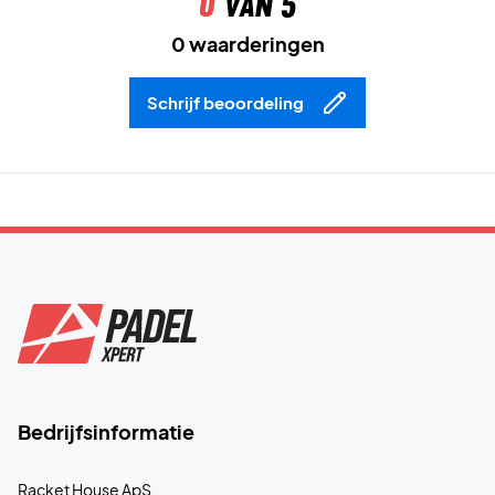
0
van 5
0 waarderingen
Schrijf beoordeling
Bedrijfsinformatie
Racket House ApS