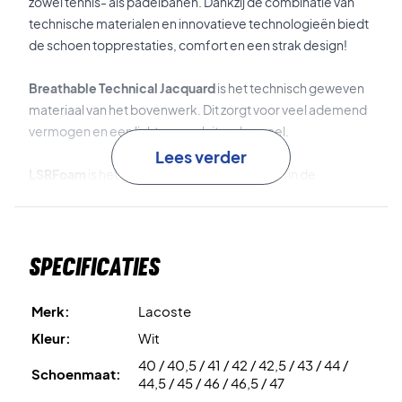
zowel tennis- als padelbanen. Dankzij de combinatie van
technische materialen en innovatieve technologieën biedt
de schoen topprestaties, comfort en een strak design!
Breathable Technical Jacquard
is het technisch geweven
materiaal van het bovenwerk. Dit zorgt voor veel ademend
vermogen en een licht, nauwsluitend gevoel.
Lees verder
LSRFoam
is het schokabsorberende schuim in de
tussenzool. Dit biedt veel comfort en een hoge
energieteruggave.
Specificaties
Stabilizer
is de stabilisator in de hiel die torsiestabiliteit
bevordert.
Merk:
Lacoste
LineGrip
is het duurzame buitenzoolmateriaal dat
Kleur:
Wit
uitstekende grip biedt – ongeacht de ondergrond.
40 / 40,5 / 41 / 42 / 42,5 / 43 / 44 /
Schoenmaat:
44,5 / 45 / 46 / 46,5 / 47
Tot slot is dit een allcourt model, wat het ideaal maakt voor