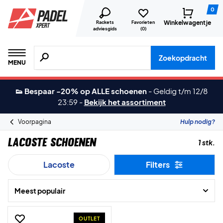
0
Winkelwagentje
Rackets
Favorieten
adviesgids
(
0
)
Zoeken naar producten, merken etc.
Zoekopdracht
MENU
👟 Bespaar -20% op ALLE schoenen
-
Geldig t/m 12/8
23:59
-
Bekijk het assortiment
Voorpagina
Hulp nodig?
Lacoste Schoenen
1 stk.
Lacoste
Filters
Meest populair
OUTLET