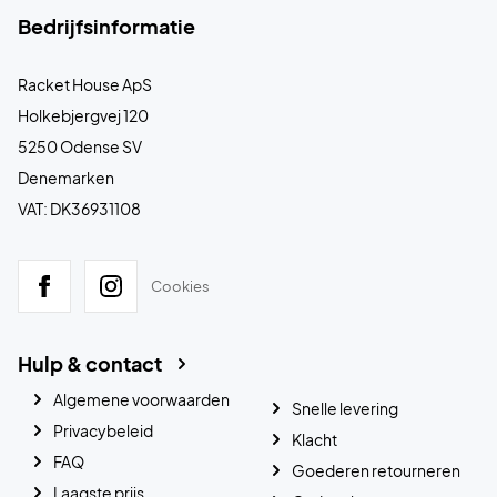
Bedrijfsinformatie
Racket House ApS
Holkebjergvej 120
5250 Odense SV
Denemarken
VAT: DK36931108
Cookies
Hulp & contact
Algemene voorwaarden
Snelle levering
Privacybeleid
Klacht
FAQ
Goederen retourneren
Laagste prijs