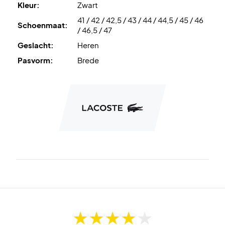
Kleur:
Zwart
LineGrip
buitenzool biedt stevige grip en duurzaamheid op
41 / 42 / 42,5 / 43 / 44 / 44,5 / 45 / 46
alle ondergronden – zowel binnen als buiten.
Schoenmaat:
/ 46,5 / 47
Geslacht:
Heren
Haal het maximale uit je spel – kies voor de Lacoste AG-
LT25 Lite vandaag nog!
Pasvorm:
Brede
Kleur:
Khaki en zwart.