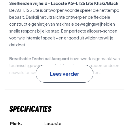
Snelheid en vrijheid – Lacoste AG-LT25 Lite Khaki/Black
De AG-LT25 Lite is ontworpen voor de speler die het tempo
bepaalt. Dankzij het ultralichte ontwerp en de flexibele
constructie geniet je van maximale bewegingsvrijheid en
snelle respons bij elke stap. Een perfecte allcourt-schoen
voor wie intensief speelt – en er goed uit wil zien terwijl je
dat doet.
Breathable Technical Jacquard
bovenwerk is gemaakt van
technisch geweven mesh dat zorgt voor een ademende en
nauwsluitende pasvorm met uitstekend comfort.
Lees verder
LSRFoam
in de tussenzool biedt effectieve
schokabsorptie en energieteruggave, zodat je sneller en
comfortabeler kunt bewegen.
Specificaties
Stabilizer
in de hiel zorgt voor extra stabiliteit en
ondersteuning bij richtingsveranderingen en landingen.
Merk:
Lacoste