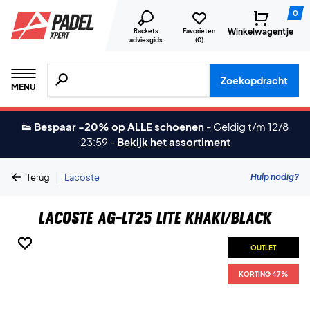
0
Winkelwagentje
Rackets
Favorieten
adviesgids
(
0
)
Zoeken naar producten, merken etc.
Zoekopdracht
MENU
👟 Bespaar -20% op ALLE schoenen
-
Geldig t/m 12/8
23:59
-
Bekijk het assortiment
|
Hulp nodig?
Terug
Lacoste
Lacoste AG-LT25 Lite Khaki/Black
OUTLET
OUTLET
OUTLET
OUTLET
KORTING 47%
KORTING 47%
KORTING 47%
KORTING 47%