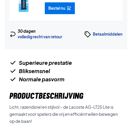
Bestel nu
30 dagen
Betaalmiddelen
volledig recht van retour
Superieure prestatie
Bliksemsnel
Normale pasvorm
PRODUCTBESCHRIJVING
Licht, razendsnel en stijlvol – de Lacoste AG-LT25 Lite is
gemaakt voor spelers die vrij en efficiënt willen bewegen
op de baan!