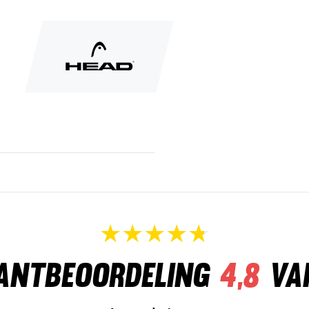
antbeoordeling
4,8
va