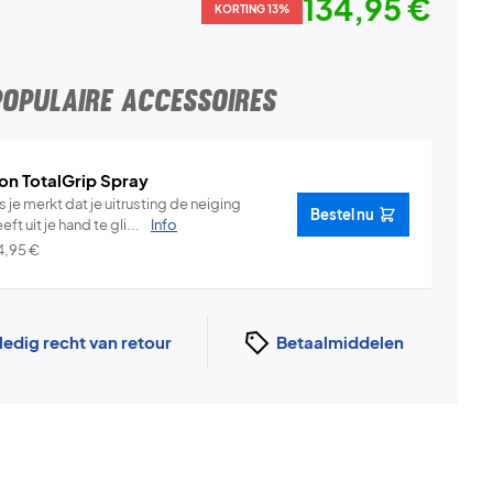
134,95 €
KORTING 13%
POPULAIRE ACCESSOIRES
on TotalGrip Spray
s je merkt dat je uitrusting de neiging
Bestel nu
eft uit je hand te gli...
Info
4,95
€
ledig recht van retour
Betaalmiddelen