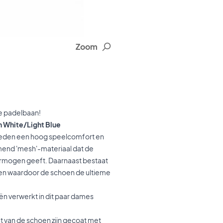
Zoom
de padelbaan!
n White/Light Blue
bieden een hoog speelcomfort en
mend 'mesh'-materiaal dat de
rmogen geeft. Daarnaast bestaat
en waardoor de schoen de ultieme
n verwerkt in dit paar dames
t van de schoen zijn gecoat met