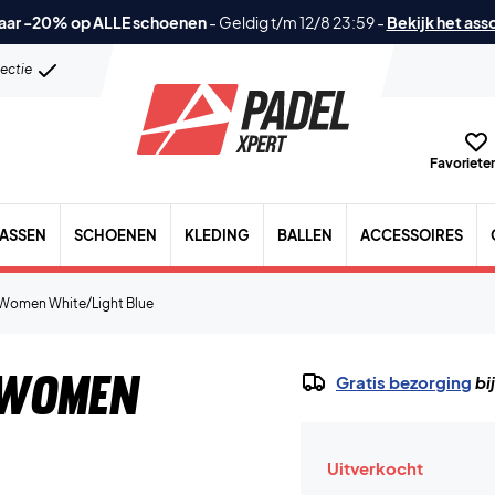
aar -20% op ALLE schoenen
-
Geldig t/m 12/8 23:59
-
Bekijk het ass
lectie
Favorieten
TASSEN
SCHOENEN
KLEDING
BALLEN
ACCESSOIRES
 Women White/Light Blue
 Women
Gratis bezorging
bi
Uitverkocht