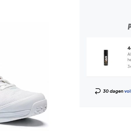
4
Al
he
3
30 dagen
vol