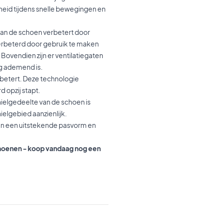
mheid tijdens snelle bewegingen en
an de schoen verbetert door
 verbeterd door gebruik te maken
ovendien zijn er ventilatiegaten
g ademend is.
erbetert. Deze technologie
 opzij stapt.
 hielgedeelte van de schoen is
ielgebied aanzienlijk.
oen een uitstekende pasvorm en
choenen - koop vandaag nog een