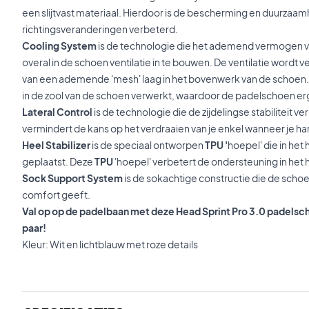
een slijtvast materiaal. Hierdoor is de bescherming en duurzaa
richtingsveranderingen verbeterd.
Cooling System
is de technologie die het ademend vermogen v
overal in de schoen ventilatie in te bouwen. De ventilatie wordt
van een ademende 'mesh' laag in het bovenwerk van de schoen. B
in de zool van de schoen verwerkt, waardoor de padelschoen er
Lateral Control
is de technologie die de zijdelingse stabiliteit v
vermindert de kans op het verdraaien van je enkel wanneer je hard
Heel Stabilizer
is de speciaal ontworpen
TPU '
hoepel' die in het
geplaatst. Deze
TPU
'hoepel' verbetert de ondersteuning in het h
Sock Support System
is de sokachtige constructie die de sch
comfort geeft.
Val op op de padelbaan met deze Head Sprint Pro 3.0 padels
paar!
Kleur: Wit en lichtblauw met roze details