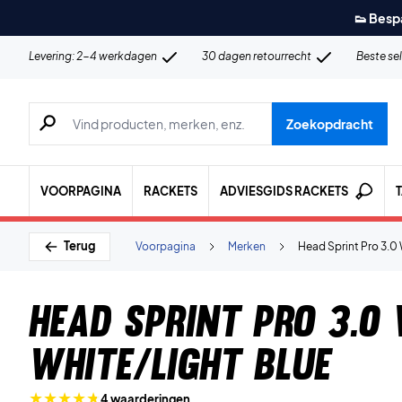
👟 Besp
Levering: 2-4 werkdagen
30 dagen retourrecht
Beste se
Zoeken naar producten, merken etc.
Zoekopdracht
VOORPAGINA
RACKETS
ADVIESGIDS RACKETS
Terug
Voorpagina
Merken
Head Sprint Pro 3.0
Head Sprint Pro 3.0
White/Light Blue
4 waarderingen