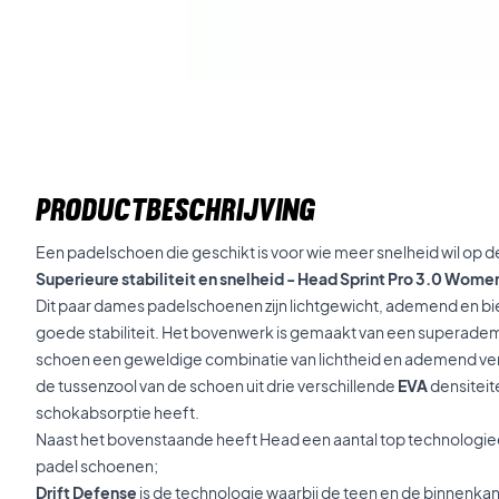
PRODUCTBESCHRIJVING
Een padelschoen die geschikt is voor wie meer snelheid wil op 
Superieure stabiliteit en snelheid - Head Sprint Pro 3.0 Wome
Dit paar dames padelschoenen zijn lichtgewicht, ademend en 
goede stabiliteit. Het bovenwerk is gemaakt van een superade
schoen een geweldige combinatie van lichtheid en ademend ve
de tussenzool van de schoen uit drie verschillende
EVA
densiteit
schokabsorptie heeft.
Naast het bovenstaande heeft Head een aantal top technologieë
padel schoenen;
Drift Defense
is de technologie waarbij de teen en de binnenkan