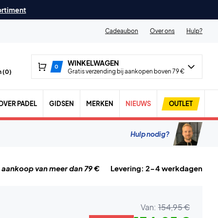
ortiment
Cadeaubon
Over ons
Hulp?
WINKELWAGEN
0
Gratis verzending bij aankopen boven 79 €
 (
0
)
OVER PADEL
GIDSEN
MERKEN
NIEUWS
OUTLET
Hulp nodig?
j aankoop van meer dan 79 €
Levering: 2-4 werkdagen
Van:
154,95 €