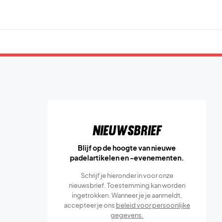
Nieuwsbrief
Blijf op de hoogte van nieuwe
padelartikelen en -evenementen.
Schrijf je hieronder in voor onze
nieuwsbrief. Toestemming kan worden
ingetrokken. Wanneer je je aanmeldt,
accepteer je ons
beleid voor persoonlijke
gegevens.