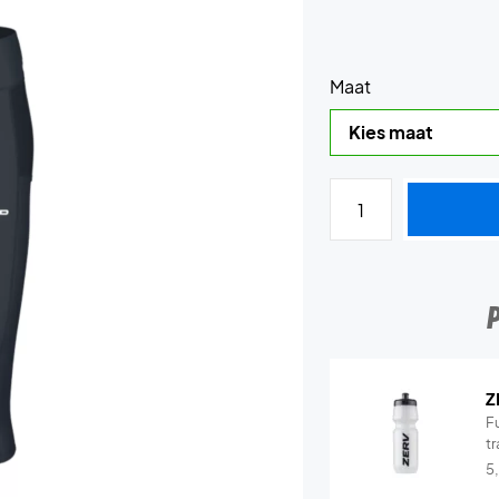
Maat
Z
Fu
tr
5