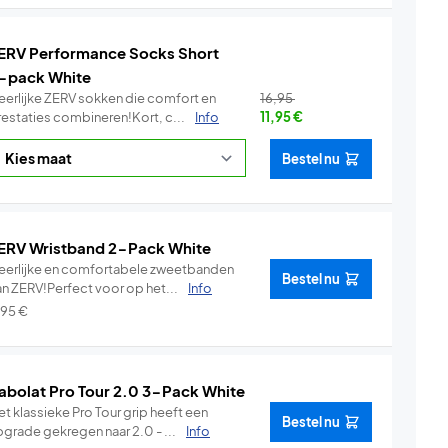
ERV Performance Socks Short
-pack White
eerlijke ZERV sokken die comfort en
16,95
restaties combineren!Kort, c...
Info
11,95
€
Bestel nu
ERV Wristband 2-Pack White
eerlijke en comfortabele zweetbanden
Bestel nu
an ZERV!Perfect voor op het...
Info
,95
€
abolat Pro Tour 2.0 3-Pack White
t klassieke Pro Tour grip heeft een
Bestel nu
pgrade gekregen naar 2.0 - ...
Info