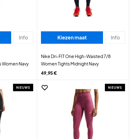
Info
Kiezen maat
Info
Nike Dri-FIT One High-Waisted 7/8
ts Women Navy
Women Tights Midnight Navy
49,95 €
NIEUWS
NIEUWS