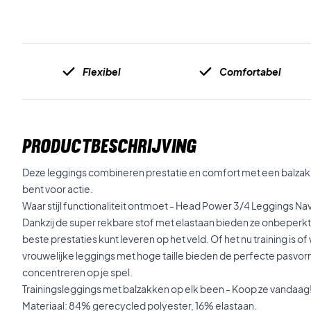
Flexibel
Comfortabel
PRODUCTBESCHRIJVING
Deze leggings combineren prestatie en comfort met een balzak op
bent voor actie.
Waar stijl functionaliteit ontmoet - Head Power 3/4 Leggings Na
Dankzij de super rekbare stof met elastaan bieden ze onbeperkte
beste prestaties kunt leveren op het veld. Of het nu training is 
vrouwelijke leggings met hoge taille bieden de perfecte pasvorm
concentreren op je spel.
Trainingsleggings met balzakken op elk been - Koop ze vandaag
Materiaal: 84% gerecycled polyester, 16% elastaan.