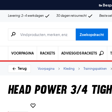
👟 Besp
Levering: 2-4 werkdagen
30 dagen retourrecht
Beste se
Zoeken naar producten, merken etc.
Zoekopdracht
VOORPAGINA
RACKETS
ADVIESGIDS RACKETS
Terug
Voorpagina
Kleding
Trainingspakken
Head Power 3/4 Tig