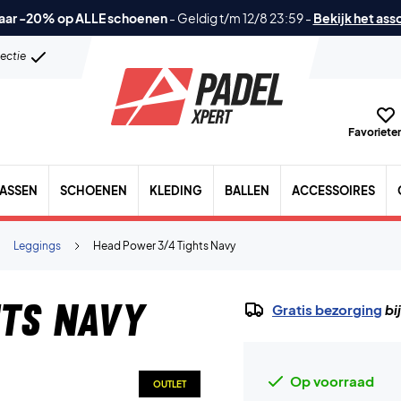
aar -20% op ALLE schoenen
-
Geldig t/m 12/8 23:59
-
Bekijk het ass
lectie
Favorieten
TASSEN
SCHOENEN
KLEDING
BALLEN
ACCESSOIRES
Leggings
Head Power 3/4 Tights Navy
hts Navy
Gratis bezorging
bi
Op voorraad
OUTLET