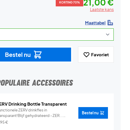
21,00 €
KORTING 70%
Laatste kans
Maattabel
Bestel nu
Favoriet
POPULAIRE ACCESSOIRES
ERV Drinking Bottle Transparent
nctionele ZERV drinkfles in
Bestel nu
ansparant!Blijf gehydrateerd - ZER...
Info
,95
€