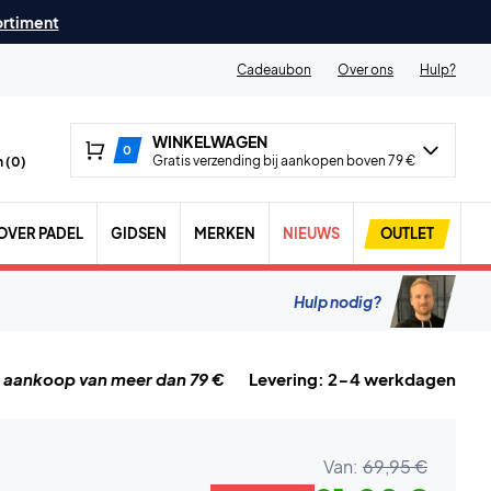
ortiment
Cadeaubon
Over ons
Hulp?
WINKELWAGEN
0
Gratis verzending bij aankopen boven 79 €
 (
0
)
OVER PADEL
GIDSEN
MERKEN
NIEUWS
OUTLET
Hulp nodig?
j aankoop van meer dan 79 €
Levering: 2-4 werkdagen
Van:
69,95 €