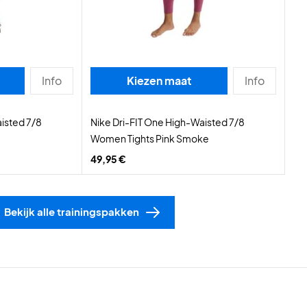
Info
Kiezen maat
Info
isted 7/8
Nike Dri-FIT One High-Waisted 7/8
Women Tights Pink Smoke
49,95 €
Bekijk alle trainingspakken