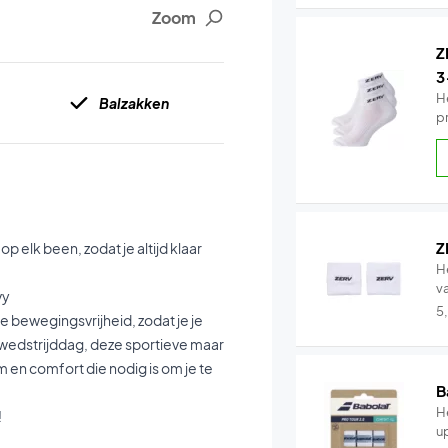
Zoom
Z
3
H
Balzakken
p
Z
 elk been, zodat je altijd klaar
H
v
vy
5
 bewegingsvrijheid, zodat je je
of wedstrijddag, deze sportieve maar
 en comfort die nodig is om je te
B
He
!
u