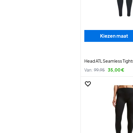
Kiezen maat
Head ATL Seamless Tigh
Van:
99,95
35,00 €