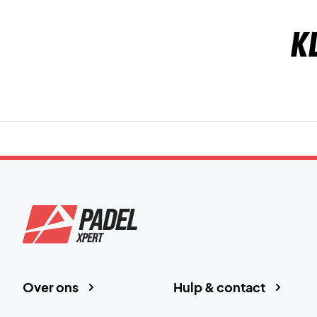
K
Over ons
Hulp & contact