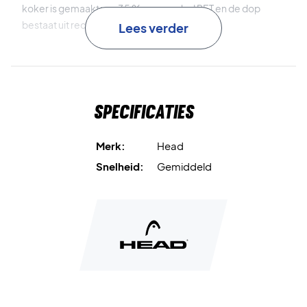
koker is gemaakt van 35 % gerecycled PET en de dop
bestaat uit recyclebaar polypropyleen.
Lees verder
Perfect voor de baan – koop de Head Padel One
padelballen vandaag nog!
Opmerking:
Bevat 3 stuks.
Specificaties
Merk:
Head
Snelheid:
Gemiddeld