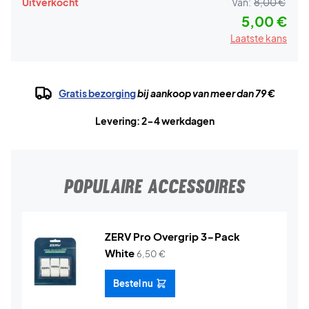
Uitverkocht
Van:
8,00 €
5,00 €
Laatste kans
Gratis bezorging
bij aankoop van meer dan 79 €
Levering: 2-4 werkdagen
POPULAIRE ACCESSOIRES
ZERV Pro Overgrip 3-Pack
White
6,50
€
Bestel nu