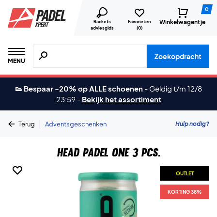
0
Winkelwagentje
Rackets
Favorieten
adviesgids
(
0
)
Zoeken naar producten, merken etc.
Zoekopdracht
MENU
👟 Bespaar -20% op ALLE schoenen
-
Geldig t/m 12/8
23:59
-
Bekijk het assortiment
|
Hulp nodig?
Terug
Adventsgeschenken
Head Padel One 3 pcs.
OUTLET
OUTLET
KORTING 38%
KORTING 38%