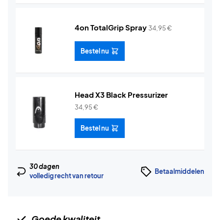
4on TotalGrip Spray
34,95
€
Bestel nu
Head X3 Black Pressurizer
34,95
€
Bestel nu
30 dagen
Betaalmiddelen
volledig recht van retour
Goede kwaliteit