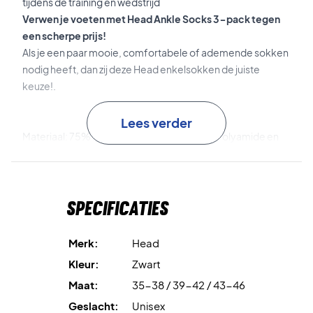
tijdens de training en wedstrijd
Verwen je voeten met Head Ankle Socks 3-pack tegen
een scherpe prijs!
Als je een paar mooie, comfortabele of ademende sokken
nodig heeft, dan zij deze Head enkelsokken de juiste
keuze!.
Lees verder
Materiaal: 75% Katoen, 19% Polyester, 5% Polyamide en
1% Elastaan.
Kleur: Wit
Specificaties
Merk:
Head
Kleur:
Zwart
Maat:
35-38 / 39-42 / 43-46
Geslacht:
Unisex