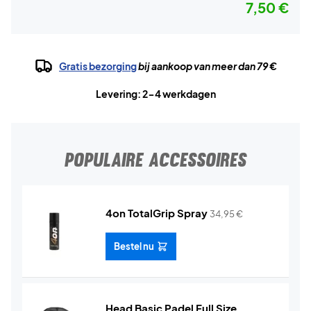
7,50 €
Gratis bezorging
bij aankoop van meer dan 79 €
Levering: 2-4 werkdagen
POPULAIRE ACCESSOIRES
4on TotalGrip Spray
34,95
€
Bestel nu
Head Basic Padel Full Size