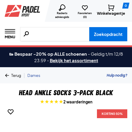
0
Winkelwagentje
Rackets
Favorieten
adviesgids
(
0
)
Zoeken naar producten, merken etc.
Zoekopdracht
MENU
👟 Bespaar -20% op ALLE schoenen
-
Geldig t/m 12/8
23:59
-
Bekijk het assortiment
|
Hulp nodig?
Terug
Dames
Head Ankle Socks 3-pack Black
2 waarderingen
KORTING 50%