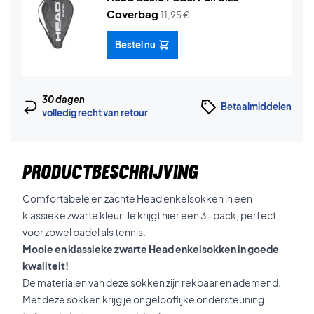
Coverbag
11,95
€
Bestel nu
30 dagen
Betaalmiddelen
volledig recht van retour
PRODUCTBESCHRIJVING
Comfortabele en zachte Head enkelsokken in een
klassieke zwarte kleur. Je krijgt hier een 3-pack, perfect
voor zowel padel als tennis.
Mooie en klassieke zwarte Head enkelsokken in goede
kwaliteit!
De materialen van deze sokken zijn rekbaar en ademend.
Met deze sokken krijg je ongelooflijke ondersteuning