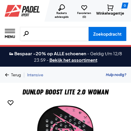
0
Winkelwagentje
Rackets
Favorieten
adviesgids
(
0
)
Zoeken naar producten, merken etc.
Zoekopdracht
MENU
👟 Bespaar -20% op ALLE schoenen
-
Geldig t/m 12/8
23:59
-
Bekijk het assortiment
|
Hulp nodig?
Terug
Intensive
Dunlop Boost Lite 2.0 Woman