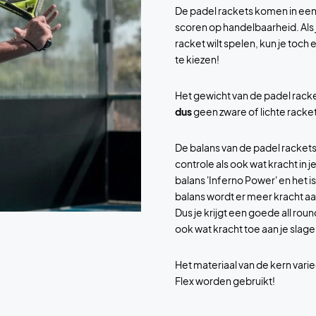
De padel rackets komen in een
scoren op handelbaarheid. Als
racket wilt spelen, kun je toc
te kiezen!
Het gewicht van de padel racke
dus
geen zware of lichte racket
De balans van de padel rackets
controle als ook wat kracht in 
balans 'Inferno Power' en het i
balans wordt er meer kracht a
Dus je krijgt een goede all rou
ook wat kracht toe aan je slage
Het materiaal van de kern varie
Flex worden gebruikt!