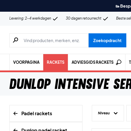
👟 Besp
Levering: 2-4 werkdagen
30 dagen retourrecht
Beste se
Zoeken naar producten, merken etc.
Zoekopdracht
VOORPAGINA
RACKETS
ADVIESGIDS RACKETS
Dunlop Intensive Ser
Padel rackets
Niveau
Dunlop padel racket