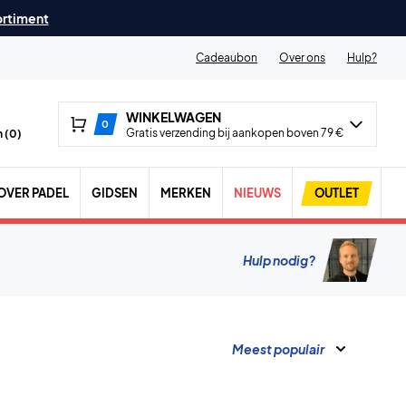
ortiment
Cadeaubon
Over ons
Hulp?
WINKELWAGEN
0
Gratis verzending bij aankopen boven 79 €
 (
0
)
OVER PADEL
GIDSEN
MERKEN
NIEUWS
OUTLET
Hulp nodig?
Meest populair