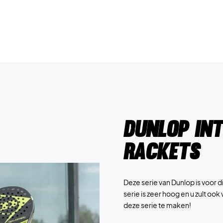
Dunlop Int
Rackets
Deze serie van Dunlop is voor 
serie is zeer hoog en u zult oo
deze serie te maken!