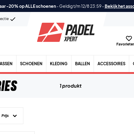
aar -20% op ALLE schoenen
-
Geldig t/m 12/8 23:59
-
Bekijk het ass
lectie
Favorieten
TASSEN
SCHOENEN
KLEDING
BALLEN
ACCESSOIRES
ies
1 produkt
Prijs