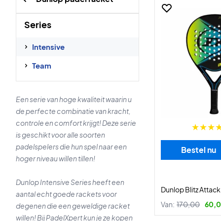
Series
Intensive
Team
Een serie van hoge kwaliteit waarin u
de perfecte combinatie van kracht,
controle en comfort krijgt! Deze serie
is geschikt voor alle soorten
padelspelers die hun spel naar een
Bestel nu
hoger niveau willen tillen!
Dunlop Intensive Series heeft een
Dunlop Blitz Attack
aantal echt goede rackets voor
Van:
170,00
60,0
degenen die een geweldige racket
willen! Bij PadelXpert kun je ze kopen