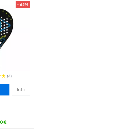
- 65%
(4)
Info
0 €