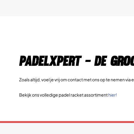
PadelXpert - De gro
Zoals altijd, voel je vrij om contact met ons op te nemen via 
Bekijk ons volledige padel racket assortiment
hier!