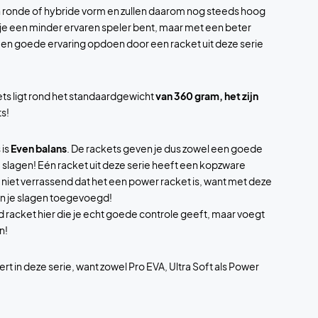
 ronde of hybride vorm en zullen daarom nog steeds hoog
 je een minder ervaren speler bent, maar met een beter
h een goede ervaring opdoen door een racket uit deze serie
ts ligt rond het standaardgewicht
van 360 gram, het zijn
s!
 is
Even balans
. De rackets geven je dus zowel een goede
je slagen! Eén racket uit deze serie heeft een kopzware
s niet verrassend dat het een power racket is, want met deze
an je slagen toegevoegd!
nd racket hier die je echt goede controle geeft, maar voegt
n!
ert in deze serie, want zowel Pro EVA, Ultra Soft als Power