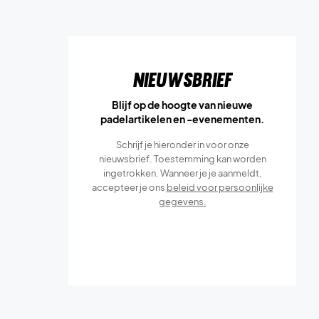
Nieuwsbrief
Blijf op de hoogte van nieuwe
padelartikelen en -evenementen.
Schrijf je hieronder in voor onze
nieuwsbrief. Toestemming kan worden
ingetrokken. Wanneer je je aanmeldt,
accepteer je ons
beleid voor persoonlijke
gegevens.