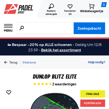
0
Winkelwagentje
Rackets
Favorieten
adviesgids
(
0
)
Zoeken naar producten, merken etc.
Zoekopdracht
MENU
👟 Bespaar -20% op ALLE schoenen
-
Geldig t/m 12/8
23:59
-
Bekijk het assortiment
|
Hulp nodig?
Terug
Intensive
Dunlop Blitz Elite
2 waarderingen
FINAL SALE
KORTING 63%