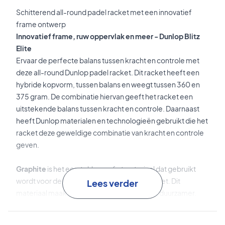
Schitterend all-round padel racket met een innovatief
frame ontwerp
Innovatief frame, ruw oppervlak en meer - Dunlop Blitz
Elite
Ervaar de perfecte balans tussen kracht en controle met
deze all-round Dunlop padel racket. Dit racket heeft een
hybride kopvorm, tussen balans en weegt tussen 360 en
375 gram. De combinatie hiervan geeft het racket een
uitstekende balans tussen kracht en controle. Daarnaast
heeft Dunlop materialen en technologieën gebruikt die het
racket deze geweldige combinatie van kracht en controle
geven.
Graphite
is het eersteklas grafietmateriaal dat gebruikt
wordt voor de frameconstructie van het racket. Dit
Lees verder
materiaal maakt het frame zowel sterker als duurzamer.
Open Frame
is de technologie achter de innovatieve