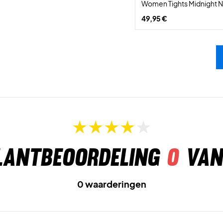
Women Tights Midnight 
49,95 €
lantbeoordeling
0
van
0 waarderingen