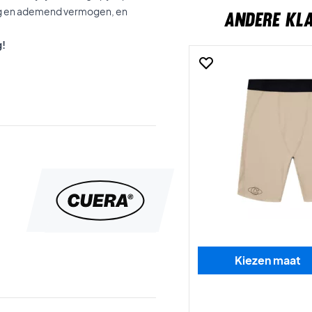
ing en ademend vermogen, en
ANDERE KL
g!
Kiezen maat