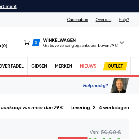
ortiment
Cadeaubon
Over ons
Hulp?
WINKELWAGEN
0
Gratis verzending bij aankopen boven 79 €
 (
0
)
OVER PADEL
GIDSEN
MERKEN
NIEUWS
OUTLET
Hulp nodig?
j aankoop van meer dan 79 €
Levering: 2-4 werkdagen
Van:
50,00 €