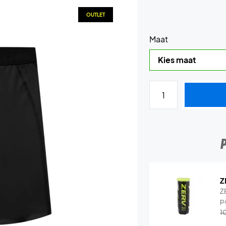
OUTLET
Maat
Z
Z
p
1