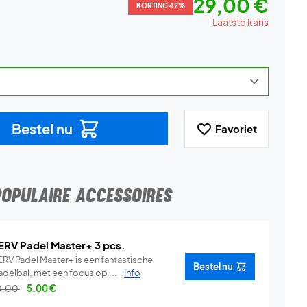
29,00 €
KORTING 42%
Laatste kans
Bestel nu
Favoriet
POPULAIRE ACCESSOIRES
ERV Padel Master+ 3 pcs.
ERV Padel Master+ is een fantastische
Bestel nu
adelbal, met een focus op ...
Info
0,00
5,00
€