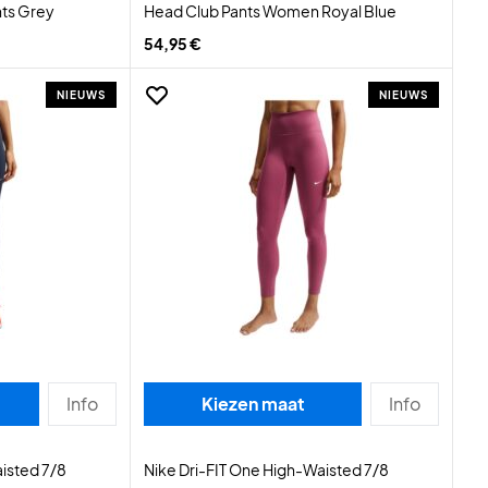
hts Grey
Head Club Pants Women Royal Blue
54,95 €
NIEUWS
NIEUWS
Info
Kiezen maat
Info
isted 7/8
Nike Dri-FIT One High-Waisted 7/8