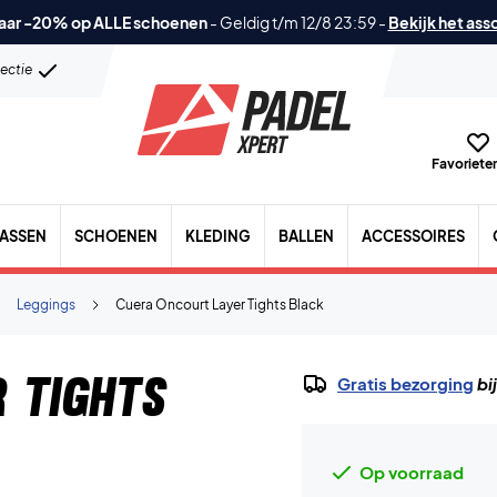
aar -20% op ALLE schoenen
-
Geldig t/m 12/8 23:59
-
Bekijk het ass
lectie
Favorieten
TASSEN
SCHOENEN
KLEDING
BALLEN
ACCESSOIRES
Leggings
Cuera Oncourt Layer Tights Black
 Tights
Gratis bezorging
bi
Op voorraad