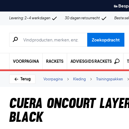
👟 Besp
Levering: 2-4 werkdagen
30 dagen retourrecht
Beste se
Zoeken naar producten, merken etc.
Zoekopdracht
VOORPAGINA
RACKETS
ADVIESGIDS RACKETS
Terug
Voorpagina
Kleding
Trainingspakken
Cuera Oncourt Layer
Black