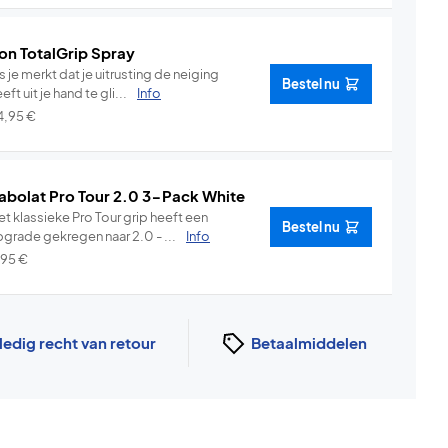
on TotalGrip Spray
s je merkt dat je uitrusting de neiging
Bestel nu
eft uit je hand te gli...
Info
4,95
€
abolat Pro Tour 2.0 3-Pack White
t klassieke Pro Tour grip heeft een
Bestel nu
pgrade gekregen naar 2.0 - ...
Info
,95
€
ledig recht van retour
Betaalmiddelen