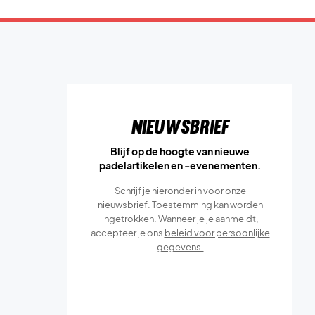
Nieuwsbrief
Blijf op de hoogte van nieuwe
padelartikelen en -evenementen.
Schrijf je hieronder in voor onze
nieuwsbrief. Toestemming kan worden
ingetrokken. Wanneer je je aanmeldt,
accepteer je ons
beleid voor persoonlijke
gegevens.