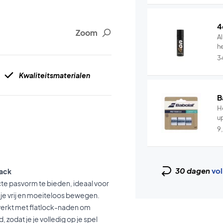
4
Zoom
Al
he
3
Kwaliteitsmaterialen
B
He
u
9
30 dagen
vol
lack
te pasvorm te bieden, ideaal voor
je vrij en moeiteloos bewegen.
ewerkt met flatlock-naden om
 zodat je je volledig op je spel