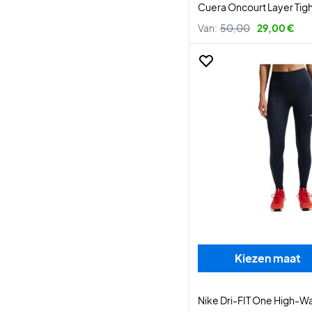
Cuera Oncourt Layer Tig
Van:
50,00
29,00 €
Kiezen maat
Nike Dri-FIT One High-Wa