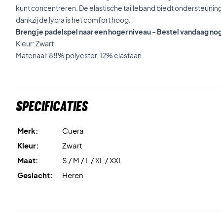
kunt concentreren. De elastische tailleband biedt ondersteun
dankzij de lycra is het comfort hoog.
Breng je padelspel naar een hoger niveau - Bestel vandaag no
Kleur: Zwart
Materiaal: 88% polyester, 12% elastaan
Specificaties
Merk:
Cuera
Kleur:
Zwart
Maat:
S / M / L / XL / XXL
Geslacht:
Heren