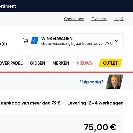
ortiment
Cadeaubon
Over ons
Hulp?
WINKELWAGEN
0
Gratis verzending bij aankopen boven 79 €
 (
0
)
OVER PADEL
GIDSEN
MERKEN
NIEUWS
OUTLET
Hulp nodig?
j aankoop van meer dan 79 €
Levering: 2-4 werkdagen
75,00 €