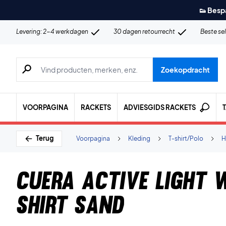
👟 Besp
Levering: 2-4 werkdagen
30 dagen retourrecht
Beste se
Zoeken naar producten, merken etc.
Zoekopdracht
VOORPAGINA
RACKETS
ADVIESGIDS RACKETS
Terug
Voorpagina
Kleding
T-shirt/Polo
H
Cuera Active Light 
Shirt Sand