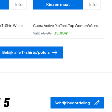
Info
Kiezen maat
Info
 T-Shirt White
Cuera Active Rib Tank Top Women Walnut
Van:
60,00
35,00 €
Bekijk alle T-shirts/polo's
 5
Schrijf beoordeling