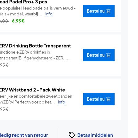
ead Padel Pro+ 3 pcs.
e populaire Head padelbal is vernieuwd -
Bestel nu
 als + model, waarbij ...
Info
0,00
6,95
€
ERV Drinking Bottle Transparent
nctionele ZERV drinkfles in
Bestel nu
ansparant!Blijf gehydrateerd - ZER...
Info
,95
€
ERV Wristband 2-Pack White
eerlijke en comfortabele zweetbanden
Bestel nu
an ZERV!Perfect voor op het...
Info
,95
€
ledig recht van retour
Betaalmiddelen