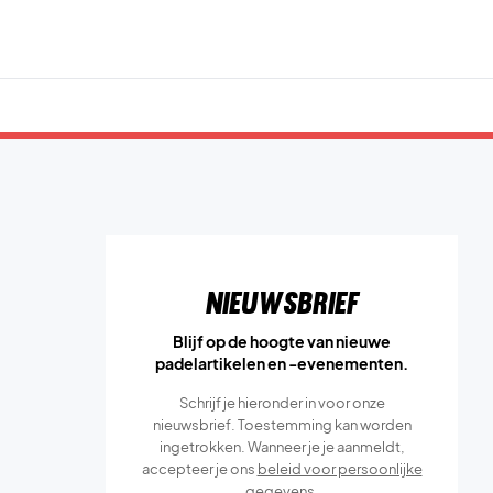
Nieuwsbrief
Blijf op de hoogte van nieuwe
padelartikelen en -evenementen.
Schrijf je hieronder in voor onze
nieuwsbrief. Toestemming kan worden
ingetrokken. Wanneer je je aanmeldt,
accepteer je ons
beleid voor persoonlijke
gegevens.