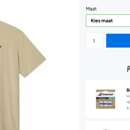
Maat
B
He
u
9