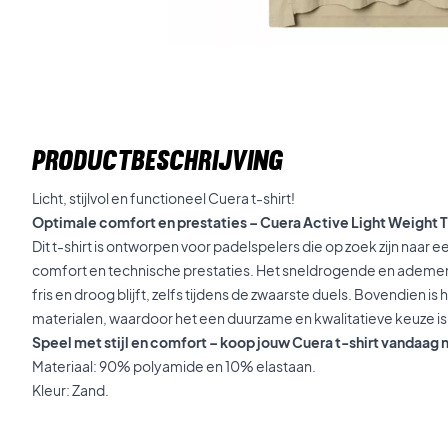
PRODUCTBESCHRIJVING
Licht, stijlvol en functioneel Cuera t-shirt!
Optimale comfort en prestaties – Cuera Active Light Weight T
Dit t-shirt is ontworpen voor padelspelers die op zoek zijn naar 
comfort en technische prestaties. Het sneldrogende en ademend
fris en droog blijft, zelfs tijdens de zwaarste duels. Bovendien 
materialen, waardoor het een duurzame en kwalitatieve keuze is
Speel met stijl en comfort – koop jouw Cuera t-shirt vandaag 
Materiaal: 90% polyamide en 10% elastaan.
Kleur: Zand.