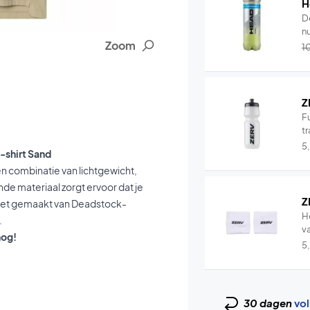
H
D
nu
Zoom
1
Z
Fu
tr
5
-shirt Sand
een combinatie van lichtgewicht,
e materiaal zorgt ervoor dat je
Z
is het gemaakt van Deadstock-
H
.
v
nog!
5
30 dagen
vol