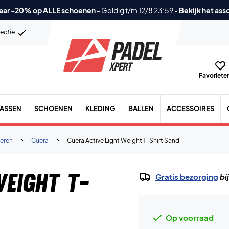
aar -20% op ALLE schoenen
-
Geldig t/m 12/8 23:59
-
Bekijk het ass
lectie
Favorieten
TASSEN
SCHOENEN
KLEDING
BALLEN
ACCESSOIRES
eren
Cuera
Cuera Active Light Weight T-Shirt Sand
Weight T-
Gratis bezorging
bi
Op voorraad