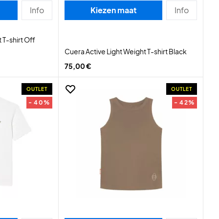
Info
Kiezen maat
Info
 T-shirt Off
Cuera Active Light Weight T-shirt Black
75,00 €
OUTLET
OUTLET
- 40%
- 42%