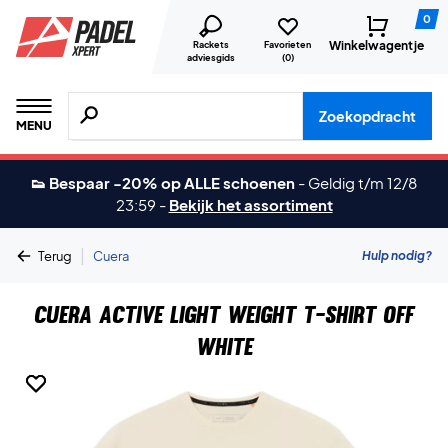
0
Winkelwagentje
Rackets
Favorieten
adviesgids
(
0
)
Zoeken naar producten, merken etc.
Zoekopdracht
MENU
👟 Bespaar -20% op ALLE schoenen
-
Geldig t/m 12/8
23:59
-
Bekijk het assortiment
|
Hulp nodig?
Terug
Cuera
Cuera Active Light Weight T-shirt Off
White