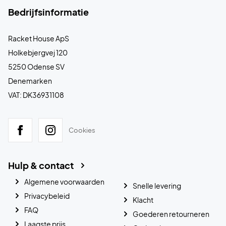
Bedrijfsinformatie
Racket House ApS
Holkebjergvej 120
5250 Odense SV
Denemarken
VAT: DK36931108
Cookies
Hulp & contact
Algemene voorwaarden
Snelle levering
Privacybeleid
Klacht
FAQ
Goederen retourneren
Laagste prijs