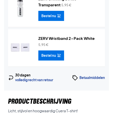
Transparent
5,95
€
Bestel nu
ZERV Wristband 2-Pack White
5,95
€
Bestel nu
30 dagen
Betaalmiddelen
volledig recht van retour
PRODUCTBESCHRIJVING
Licht, stijlvol en hoogwaardig Cuera T-shirt!