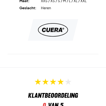
Maat:
XXS / XS / S / M / L / XL / XXL
Geslacht:
Heren
Klantbeoordeling
0
van 5