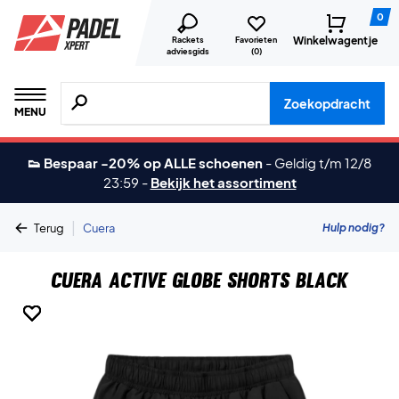
0
Winkelwagentje
Rackets
Favorieten
adviesgids
(
0
)
Zoeken naar producten, merken etc.
Zoekopdracht
MENU
👟 Bespaar -20% op ALLE schoenen
-
Geldig t/m 12/8
23:59
-
Bekijk het assortiment
|
Hulp nodig?
Terug
Cuera
Cuera Active Globe Shorts Black