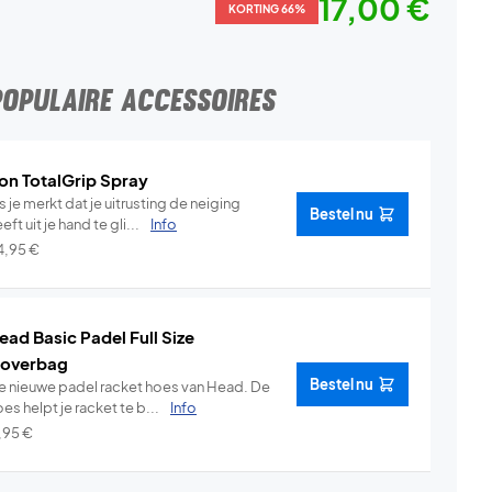
17,00 €
KORTING 66%
POPULAIRE ACCESSOIRES
on TotalGrip Spray
s je merkt dat je uitrusting de neiging
Bestel nu
eft uit je hand te gli...
Info
4,95
€
ead Basic Padel Full Size
overbag
Bestel nu
e nieuwe padel racket hoes van Head. De
es helpt je racket te b...
Info
1,95
€