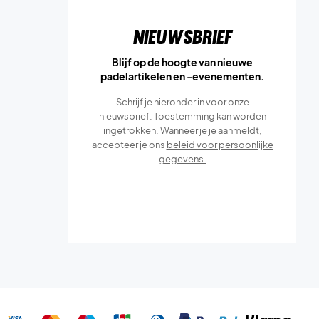
Nieuwsbrief
Blijf op de hoogte van nieuwe
padelartikelen en -evenementen.
Schrijf je hieronder in voor onze
nieuwsbrief. Toestemming kan worden
ingetrokken. Wanneer je je aanmeldt,
accepteer je ons
beleid voor persoonlijke
gegevens.