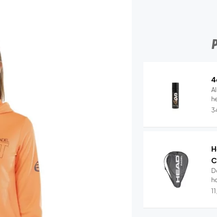
4
Al
he
3
H
C
D
ho
1