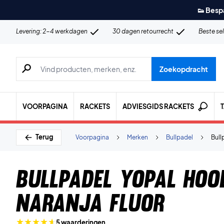
👟 Besp
Levering: 2-4 werkdagen
30 dagen retourrecht
Beste se
Zoeken naar producten, merken etc.
Zoekopdracht
VOORPAGINA
RACKETS
ADVIESGIDS RACKETS
Terug
Voorpagina
Merken
Bullpadel
Bull
Bullpadel Yopal Hoo
Naranja Fluor
5 waarderingen