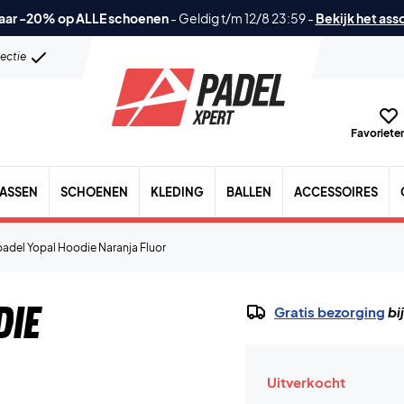
aar -20% op ALLE schoenen
-
Geldig t/m 12/8 23:59
-
Bekijk het ass
lectie
Favorieten
TASSEN
SCHOENEN
KLEDING
BALLEN
ACCESSOIRES
padel Yopal Hoodie Naranja Fluor
die
Gratis bezorging
bi
Uitverkocht