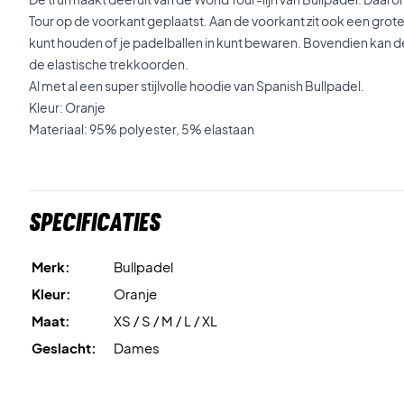
Tour op de voorkant geplaatst. Aan de voorkant zit ook een grot
kunt houden of je padelballen in kunt bewaren. Bovendien kan
de elastische trekkoorden.
Al met al een super stijlvolle hoodie van Spanish Bullpadel.
Kleur: Oranje
Materiaal: 95% polyester, 5% elastaan
Specificaties
Merk:
Bullpadel
Kleur:
Oranje
Maat:
XS / S / M / L / XL
Geslacht:
Dames