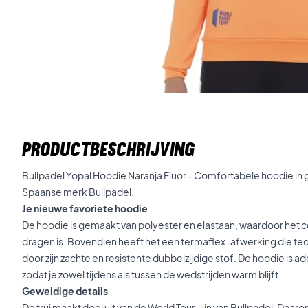
PRODUCTBESCHRIJVING
Bullpadel Yopal Hoodie Naranja Fluor - Comfortabele hoodie in 
Spaanse merk Bullpadel.
Je nieuwe favoriete hoodie
De hoodie is gemaakt van polyester en elastaan, waardoor het 
dragen is. Bovendien heeft het een termaflex-afwerking die t
door zijn zachte en resistente dubbelzijdige stof. De hoodie is
zodat je zowel tijdens als tussen de wedstrijden warm blijft.
Geweldige details
De trui maakt deel uit van de World Tour-lijn van Bullpadel. Daaro