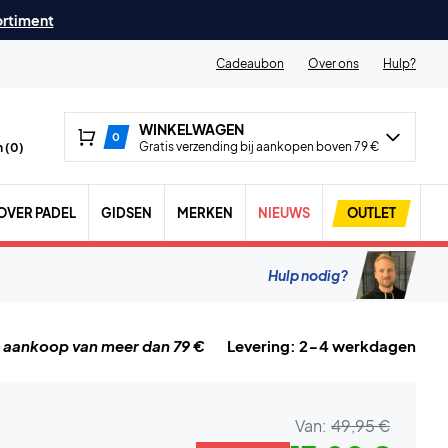
ortiment
Cadeaubon
Over ons
Hulp?
WINKELWAGEN
0
Gratis verzending bij aankopen boven 79 €
 (
0
)
OVER PADEL
GIDSEN
MERKEN
NIEUWS
OUTLET
Hulp nodig?
j aankoop van meer dan 79 €
Levering: 2-4 werkdagen
Van:
49,95 €