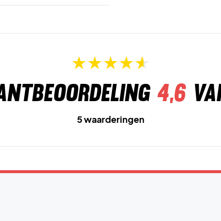
antbeoordeling
4,6
va
5 waarderingen