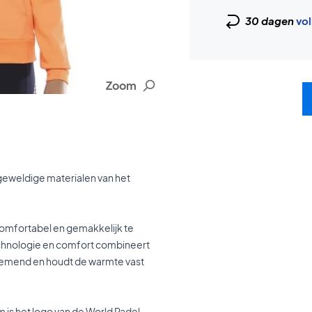
30 dagen
vol
Zoom
geweldige materialen van het
comfortabel en gemakkelijk te
echnologie en comfort combineert
 ademend en houdt de warmte vast
m is het logo van de World Padel