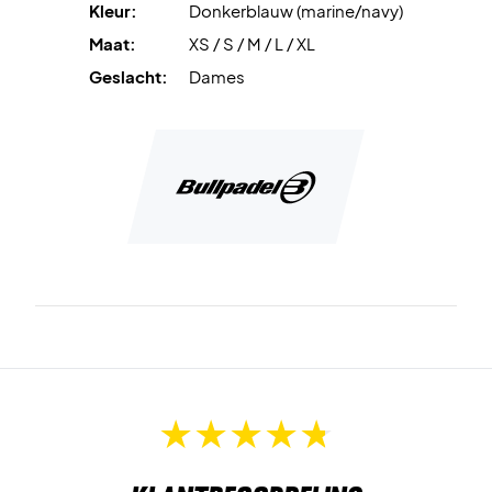
Kleur:
Donkerblauw (marine/navy)
Kwaliteit voor het geld - Comfortabel en soepel sport
Maat:
XS / S / M / L / XL
sweatshirt.
Materiaal: 100% Polyester
Geslacht:
Dames
Kleur: Navy met geel logo en blauwe effecten