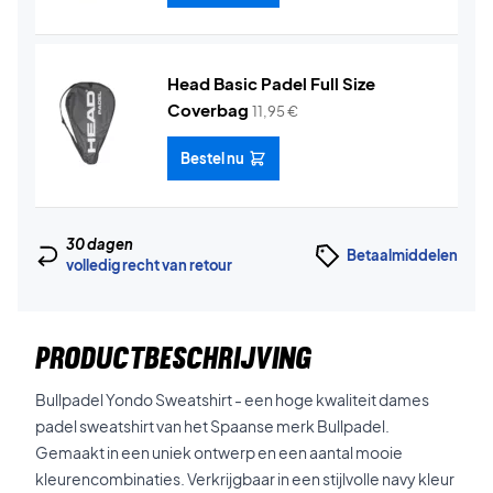
Head Basic Padel Full Size
Coverbag
11,95
€
Bestel nu
30 dagen
Betaalmiddelen
volledig recht van retour
PRODUCTBESCHRIJVING
Bullpadel Yondo Sweatshirt - een hoge kwaliteit dames
padel sweatshirt van het Spaanse merk Bullpadel.
Gemaakt in een uniek ontwerp en een aantal mooie
kleurencombinaties. Verkrijgbaar in een stijlvolle navy kleur