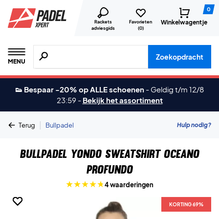
0
Winkelwagentje
Rackets
Favorieten
adviesgids
(
0
)
Zoeken naar producten, merken etc.
Zoekopdracht
MENU
👟 Bespaar -20% op ALLE schoenen
-
Geldig t/m 12/8
23:59
-
Bekijk het assortiment
|
Hulp nodig?
Terug
Bullpadel
Bullpadel Yondo Sweatshirt Oceano
Profundo
4 waarderingen
KORTING 69%
KORTING 69%
KORTING 69%
KORTING 69%