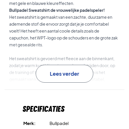
met gele en blauwe kleureffecten.
Bullpadel Sweatshirt de vrouwelijke padelspeler!
Het sweatshirt is gemaakt van een zachte, duurzame en
ademende stof die ervoor zorgt dat je je comfortabel
voelt! Het heeft een aantal coole details zoals de
capuchon, het WPT-logo op de schouders en de grote zak
met gesealde rits.
Het sweatshirt is gevoerd met fleece aan de binnenkant,
zodat je warm kunt blijven tussen de wedstrijden door, op
de training of tijdens een toernooi. Bovendien is het
Lees verder
gemaakt van kwaliteitsmaterialen die comfortabel,
rekbaar en zweetbestendig zijn.
Het ontwerp is klassiek met een comfortabele pasvorm en
Specificaties
coole kleureffecten!
Op de voorkant staat het World Padel Tour-logo in een gele
Merk:
Bullpadel
kleur, evenals een geel Bulladel-logo.