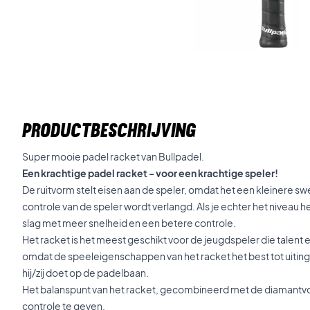
PRODUCTBESCHRIJVING
Super mooie padel racket van Bullpadel.
Een krachtige padel racket - voor een krachtige speler!
De ruitvorm stelt eisen aan de speler, omdat het een kleinere s
controle van de speler wordt verlangd. Als je echter het niveau 
slag met meer snelheid en een betere controle.
Het racket is het meest geschikt voor de jeugdspeler die talent en
omdat de speeleigenschappen van het racket het best tot uiting
hij/zij doet op de padelbaan.
Het balanspunt van het racket, gecombineerd met de diamantvo
controle te geven.