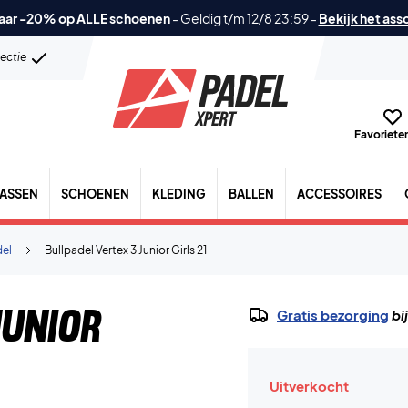
aar -20% op ALLE schoenen
-
Geldig t/m 12/8 23:59
-
Bekijk het ass
lectie
Favorieten
TASSEN
SCHOENEN
KLEDING
BALLEN
ACCESSOIRES
del
Bullpadel Vertex 3 Junior Girls 21
Junior
Gratis bezorging
bi
Uitverkocht