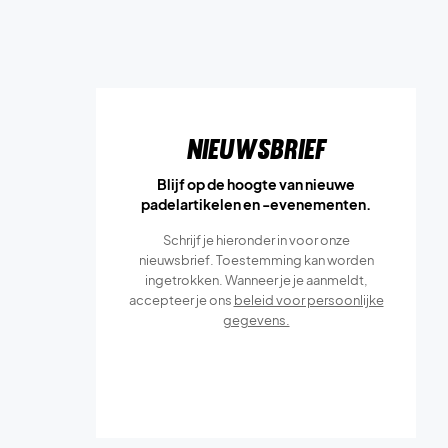
Nieuwsbrief
Blijf op de hoogte van nieuwe
padelartikelen en -evenementen.
Schrijf je hieronder in voor onze
nieuwsbrief. Toestemming kan worden
ingetrokken. Wanneer je je aanmeldt,
accepteer je ons
beleid voor persoonlijke
gegevens.