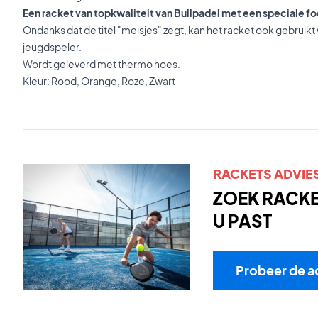
Een racket van topkwaliteit van Bullpadel met een speciale fo
Ondanks dat de titel "meisjes" zegt, kan het racket ook gebrui
jeugdspeler.
Wordt geleverd met thermo hoes.
Kleur: Rood, Orange, Roze, Zwart
RACKETS ADVIE
ZOEK RACKET
U PAST
Probeer de a