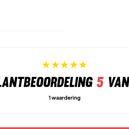
lantbeoordeling
5
van
1 waardering