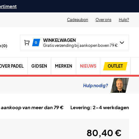
ortiment
Cadeaubon
Over ons
Hulp?
WINKELWAGEN
0
Gratis verzending bij aankopen boven 79 €
 (
0
)
OVER PADEL
GIDSEN
MERKEN
NIEUWS
OUTLET
Hulp nodig?
j aankoop van meer dan 79 €
Levering: 2-4 werkdagen
80,40 €