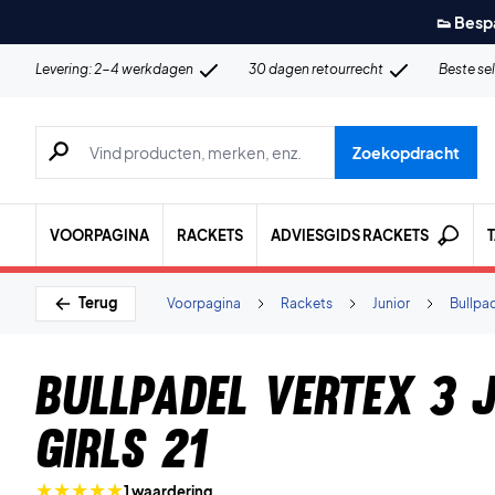
👟 Besp
Levering: 2-4 werkdagen
30 dagen retourrecht
Beste se
Zoeken naar producten, merken etc.
Zoekopdracht
VOORPAGINA
RACKETS
ADVIESGIDS RACKETS
Terug
Voorpagina
Rackets
Junior
Bullpa
Bullpadel Vertex 3 
Girls 21
1 waardering