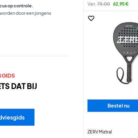
Van:
75,00
62,95 €
cus op controle.
kt worden door een jongens
SGIDS
S DAT BIJ
Bestel nu
dviesgids
ZERV Miztral