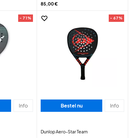
85,00 €
- 71%
- 67%
Info
Bestel nu
Info
Dunlop Aero-Star Team