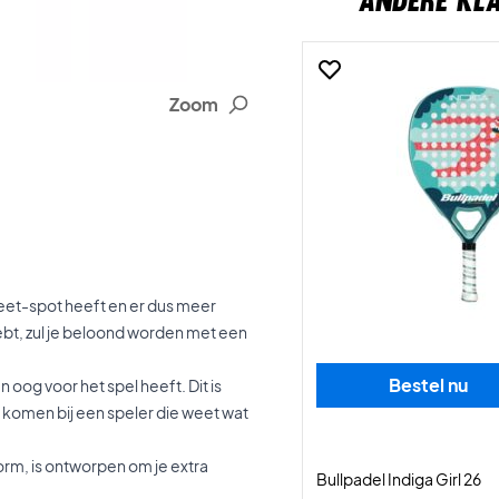
ANDERE KL
Zoom
weet-spot heeft en er dus meer
hebt, zul je beloond worden met een
Bestel nu
 oog voor het spel heeft. Dit is
 komen bij een speler die weet wat
rm, is ontworpen om je extra
Bullpadel Indiga Girl 26