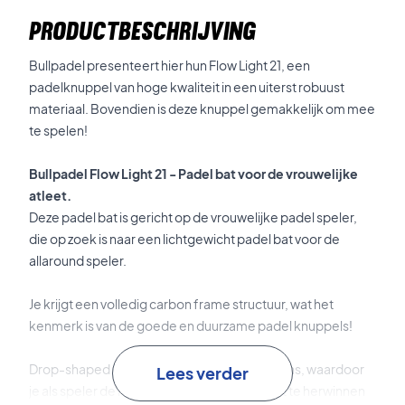
PRODUCTBESCHRIJVING
Bullpadel presenteert hier hun Flow Light 21, een
padelknuppel van hoge kwaliteit in een uiterst robuust
materiaal. Bovendien is deze knuppel gemakkelijk om mee
te spelen!
Bullpadel Flow Light 21 - Padel bat voor de vrouwelijke
atleet.
Deze padel bat is gericht op de vrouwelijke padel speler,
die op zoek is naar een lichtgewicht padel bat voor de
allaround speler.
Je krijgt een volledig carbon frame structuur, wat het
kenmerk is van de goede en duurzame padel knuppels!
Drop-shaped padel bat met een sterke balans, waardoor
Lees verder
je als speler de mogelijkheid hebt om kracht te herwinnen