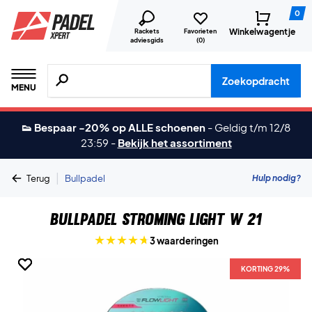
0
Winkelwagentje
Rackets
Favorieten
adviesgids
(
0
)
Zoeken naar producten, merken etc.
Zoekopdracht
MENU
👟 Bespaar -20% op ALLE schoenen
-
Geldig t/m 12/8
23:59
-
Bekijk het assortiment
|
Hulp nodig?
Terug
Bullpadel
Bullpadel Stroming Light W 21
3 waarderingen
KORTING 29%
KORTING 29%
KORTING 29%