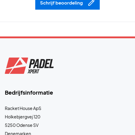
Schrijf beoordeling
Bedrijfsinformatie
Racket House ApS
Holkebjergvej 120
5250 Odense SV
Denemarken