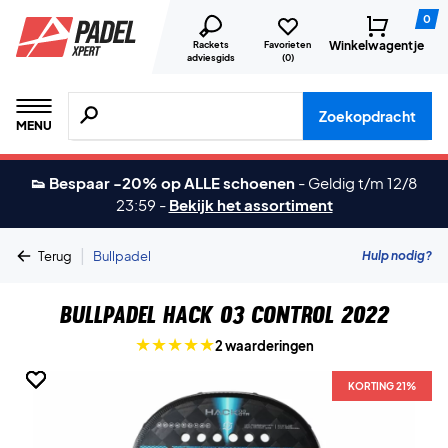
0
Winkelwagentje
Rackets
Favorieten
adviesgids
(
0
)
Zoeken naar producten, merken etc.
Zoekopdracht
MENU
👟 Bespaar -20% op ALLE schoenen
-
Geldig t/m 12/8
23:59
-
Bekijk het assortiment
|
Hulp nodig?
Terug
Bullpadel
Bullpadel Hack 03 Control 2022
2 waarderingen
KORTING 21%
KORTING 21%
KORTING 21%
KORTING 21%