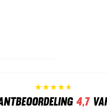
antbeoordeling
4,7
va