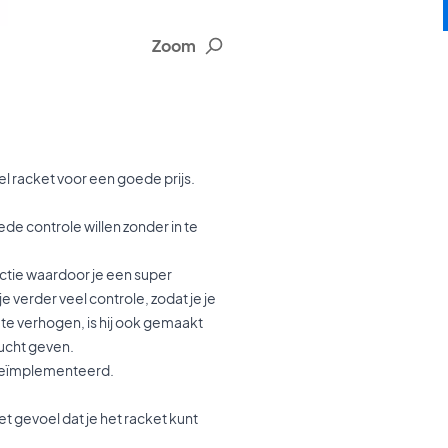
Zoom
l racket voor een goede prijs.
e controle willen zonder in te
uctie waardoor je een super
e verder veel controle, zodat je je
te verhogen, is hij ook gemaakt
ucht geven.
 geïmplementeerd.
et gevoel dat je het racket kunt