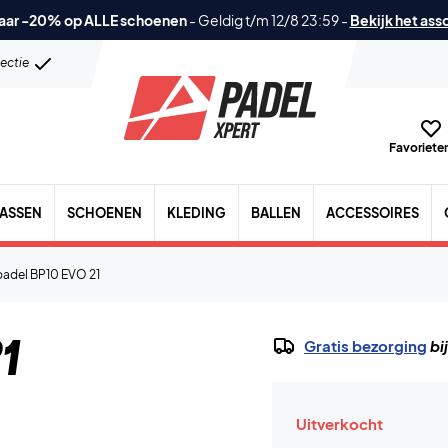
aar -20% op ALLE schoenen
-
Geldig t/m 12/8 23:59
-
Bekijk het ass
lectie
Favorieten
TASSEN
SCHOENEN
KLEDING
BALLEN
ACCESSOIRES
padel BP10 EVO 21
1
Gratis bezorging
bi
Uitverkocht