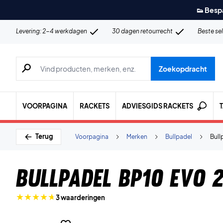
👟 Besp
Levering: 2-4 werkdagen
30 dagen retourrecht
Beste se
Zoeken naar producten, merken etc.
Zoekopdracht
VOORPAGINA
RACKETS
ADVIESGIDS RACKETS
Terug
Voorpagina
Merken
Bullpadel
Bull
Bullpadel BP10 EVO 2
3 waarderingen