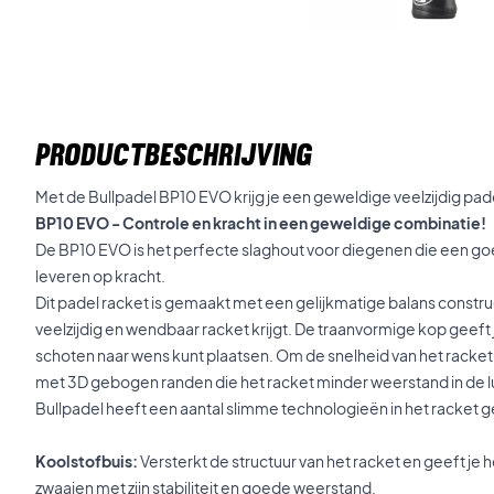
PRODUCTBESCHRIJVING
Met de Bullpadel BP10 EVO krijg je een geweldige veelzijdig pade
BP10 EVO - Controle en kracht in een geweldige combinatie!
De BP10 EVO is het perfecte slaghout voor diegenen die een goed
leveren op kracht.
Dit padel racket is gemaakt met een gelijkmatige balans constr
veelzijdig en wendbaar racket krijgt. De traanvormige kop geeft j
schoten naar wens kunt plaatsen. Om de snelheid van het racket 
met 3D gebogen randen die het racket minder weerstand in de l
Bullpadel heeft een aantal slimme technologieën in het racket
Koolstofbuis:
Versterkt de structuur van het racket en geeft je h
zwaaien met zijn stabiliteit en goede weerstand.