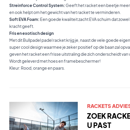
Streinforce Control System:
Geeft het racket een beetje meer s
en ook helpt om het gewicht van het racket te verminderen.
Soft EVA Foam:
Een goede kwaliteit zacht EVA schuim dat zowel 
kracht geeft.
Fris en exotisch design
Met dit Bullpadel padel racket krijg je, naast de vele goede ei
super cool design waarmee je zeker positief op de baan zal opval
geven het racket een frisse uitstraling die zich onderscheidt van
Wordt geleverd met hoes en framebeschermer!
Kleur: Rood, orange en paars.
RACKETS ADVIE
ZOEK RACKET
U PAST