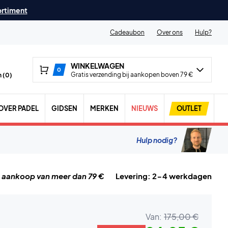
ortiment
Cadeaubon
Over ons
Hulp?
WINKELWAGEN
0
Gratis verzending bij aankopen boven 79 €
 (
0
)
OVER PADEL
GIDSEN
MERKEN
NIEUWS
OUTLET
Hulp nodig?
j aankoop van meer dan 79 €
Levering: 2-4 werkdagen
Van:
175,00 €