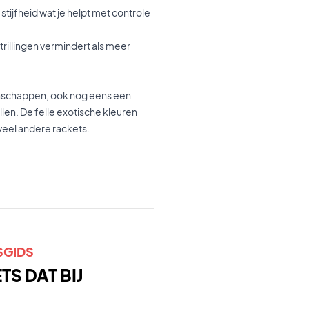
tijfheid wat je helpt met controle
trillingen vermindert als meer
genschappen, ook nog eens een
len. De felle exotische kleuren
 veel andere rackets.
SGIDS
S DAT BIJ