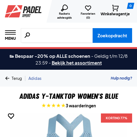
0
Winkelwagentje
Rackets
Favorieten
adviesgids
(
0
)
Zoeken naar producten, merken etc.
Zoekopdracht
MENU
👟 Bespaar -20% op ALLE schoenen
-
Geldig t/m 12/8
23:59
-
Bekijk het assortiment
|
Hulp nodig?
Terug
Adidas
Adidas Y-Tanktop Women's Blue
3 waarderingen
KORTING 77%
KORTING 77%
KORTING 77%
KORTING 77%
KORTING 77%