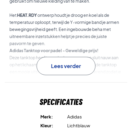
gebruikt om nieuwe kleding van te maken.
Het
HEAT.RDY
ontwerp houdt je droog en koel als de
temperatuur oploopt, terwijl de Y-vormige band je armen
bewegingsvrijheid geeft. Een ingebouwde beha met
uitneembare inzetstukken helpt je precies de juiste
pasvorm te geven.
Adidas Tanktop voor padel - Geweldige prijs!
Deze tanktop heeft een slanke pasvorm en sluit nauw aan
op het lichaam. De mooie blauwe kleur geeft de tanktop
Lees verder
een mooie uitstraling en de stof is vochtafvoerend zodat je
droog en comfortabel blijft en klaar bent om je je 100% op
de wedstrijd te richten.
Specificaties
Materiaal: 100% gerecycled polyester mesh
Adidas nr: GH7592
Merk:
Adidas
Kleur:
Lichtblauw