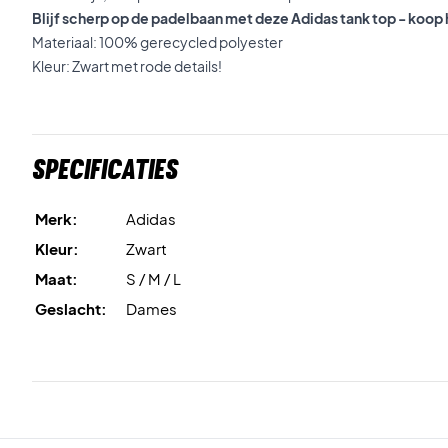
Blijf scherp op de padelbaan met deze Adidas tank top - koo
Materiaal: 100% gerecycled polyester
Kleur: Zwart met rode details!
Specificaties
Merk:
Adidas
Kleur:
Zwart
Maat:
S / M / L
Geslacht:
Dames