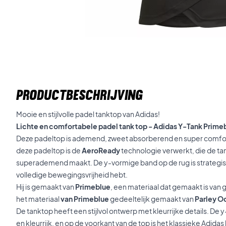
PRODUCTBESCHRIJVING
Mooie en stijlvolle padel tanktop van Adidas!
Lichte en comfortabele padel tank top - Adidas Y-Tank Prim
Deze padeltop is ademend, zweet absorberend en super comfort
deze padeltop is de
AeroReady
technologie verwerkt, die de 
superademend maakt. De y-vormige band op de rug is strategisc
volledige bewegingsvrijheid hebt.
Hij is gemaakt van
Primeblue
, een materiaal dat gemaakt is van 
het materiaal
van Primeblue
gedeeltelijk gemaakt van
Parley O
De tanktop heeft een stijlvol ontwerp met kleurrijke details. De y
en kleurrijk, en op de voorkant van de top is het klassieke Adida