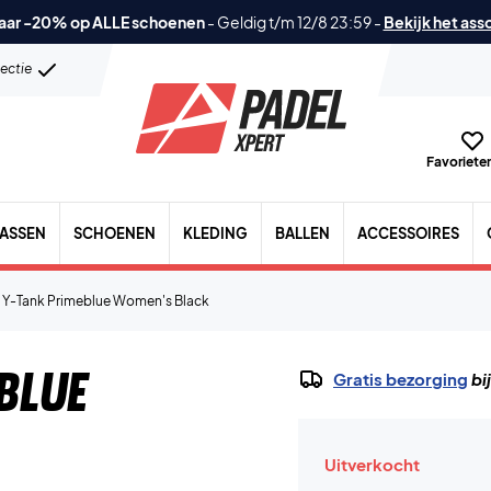
aar -20% op ALLE schoenen
-
Geldig t/m 12/8 23:59
-
Bekijk het ass
lectie
Favorieten
TASSEN
SCHOENEN
KLEDING
BALLEN
ACCESSOIRES
 Y-Tank Primeblue Women's Black
blue
Gratis bezorging
bi
Uitverkocht