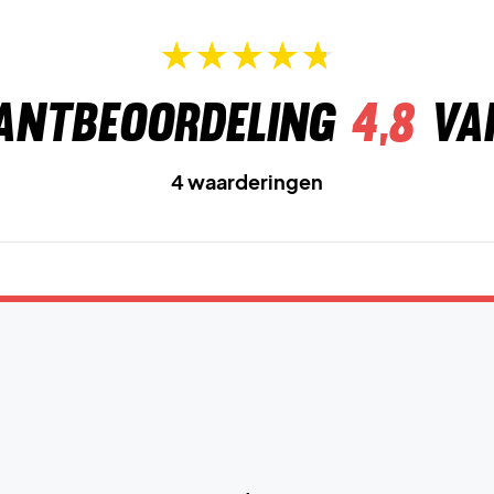
antbeoordeling
4,8
va
4 waarderingen