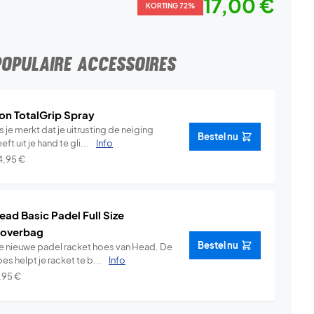
17,00 €
KORTING 72%
POPULAIRE ACCESSOIRES
on TotalGrip Spray
s je merkt dat je uitrusting de neiging
Bestel nu
eft uit je hand te gli...
Info
4,95
€
ead Basic Padel Full Size
overbag
Bestel nu
e nieuwe padel racket hoes van Head. De
es helpt je racket te b...
Info
1,95
€