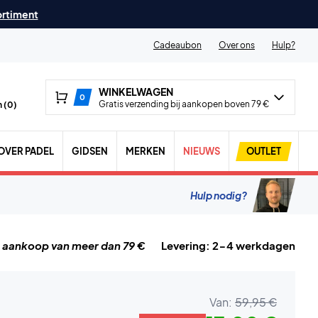
ortiment
Cadeaubon
Over ons
Hulp?
WINKELWAGEN
0
Gratis verzending bij aankopen boven 79 €
 (
0
)
OVER PADEL
GIDSEN
MERKEN
NIEUWS
OUTLET
Hulp nodig?
j aankoop van meer dan 79 €
Levering: 2-4 werkdagen
Van:
59,95 €