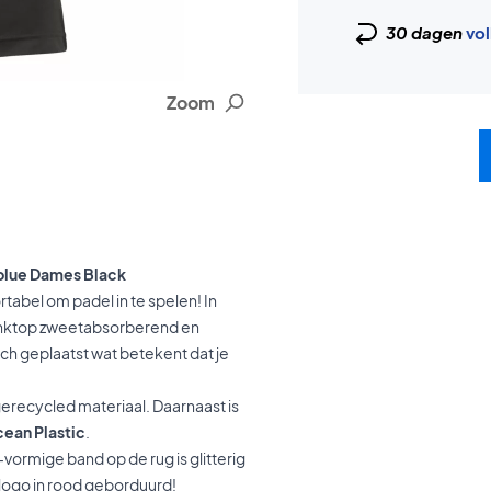
30 dagen
vol
Zoom
eblue Dames Black
abel om padel in te spelen! In
tanktop zweetabsorberend en
h geplaatst wat betekent dat je
gerecycled materiaal. Daarnaast is
cean Plastic
.
-vormige band op de rug is glitterig
s logo in rood geborduurd!