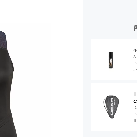
4
Al
he
3
H
C
D
ho
1