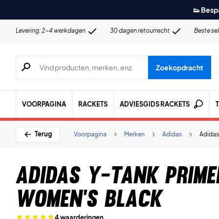
👟 Besp
Levering: 2-4 werkdagen
30 dagen retourrecht
Beste se
Zoeken naar producten, merken etc.
Zoekopdracht
VOORPAGINA
RACKETS
ADVIESGIDS RACKETS
Terug
Voorpagina
Merken
Adidas
Adidas
Adidas Y-Tank Prime
Women's Black
4 waarderingen