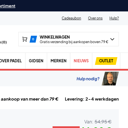
ortiment
Cadeaubon
Over ons
Hulp?
WINKELWAGEN
0
Gratis verzending bij aankopen boven 79 €
 (
0
)
OVER PADEL
GIDSEN
MERKEN
NIEUWS
OUTLET
Hulp nodig?
j aankoop van meer dan 79 €
Levering: 2-4 werkdagen
Van:
54,95 €