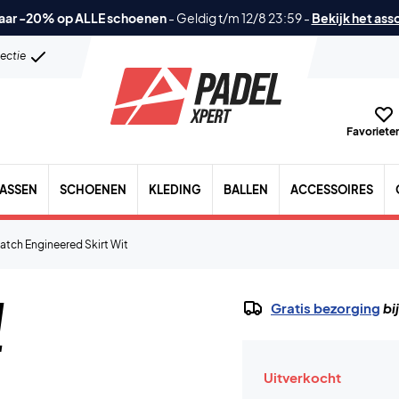
aar -20% op ALLE schoenen
-
Geldig t/m 12/8 23:59
-
Bekijk het ass
lectie
Favorieten
TASSEN
SCHOENEN
KLEDING
BALLEN
ACCESSOIRES
tch Engineered Skirt Wit
h
Gratis bezorging
bi
Uitverkocht