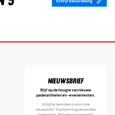
n 5
Schrijf beoordeling
Nieuwsbrief
Blijf op de hoogte van nieuwe
padelartikelen en -evenementen.
Schrijf je hieronder in voor onze
nieuwsbrief. Toestemming kan worden
ingetrokken. Wanneer je je aanmeldt,