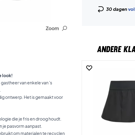
30 dagen
vol
Zoom
ANDERE KL
 look!
s gastheer van enkele van 's
.
dig ontwerp. Het is gemaakt voor
gie die je fris en droog houdt.
aan je pasvorm aanpast.
ebruikt om materialen te recyclen