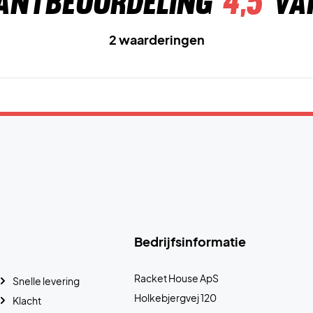
antbeoordeling
4,5
va
2 waarderingen
Bedrijfsinformatie
Racket House ApS
Snelle levering
Holkebjergvej 120
Klacht