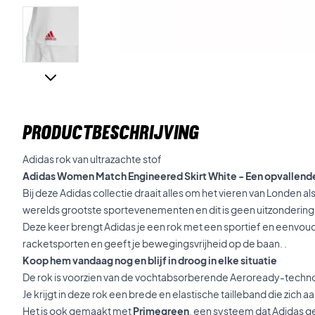
PRODUCTBESCHRIJVING
Adidas rok van ultrazachte stof
Adidas Women Match Engineered Skirt White - Een opvallende
Bij deze Adidas collectie draait alles om het vieren van Londen al
werelds grootste sportevenementen en dit is geen uitzondering
Deze keer brengt Adidas je een rok met een sportief en eenvou
racketsporten en geeft je bewegingsvrijheid op de baan. .
Koop hem vandaag nog en blijf in droog in elke situatie
De rok is voorzien van de vochtabsorberende Aeroready-technolo
Je krijgt in deze rok een brede en elastische tailleband die zich 
Het is ook gemaakt met
Primegreen
, een systeem dat Adidas g