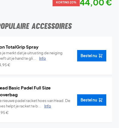
44,00 €
KORTING 20%
POPULAIRE ACCESSOIRES
on TotalGrip Spray
s je merkt dat je uitrusting de neiging
Bestel nu
eft uit je hand te gli...
Info
4,95
€
ead Basic Padel Full Size
overbag
Bestel nu
e nieuwe padel racket hoes van Head. De
es helpt je racket te b...
Info
1,95
€