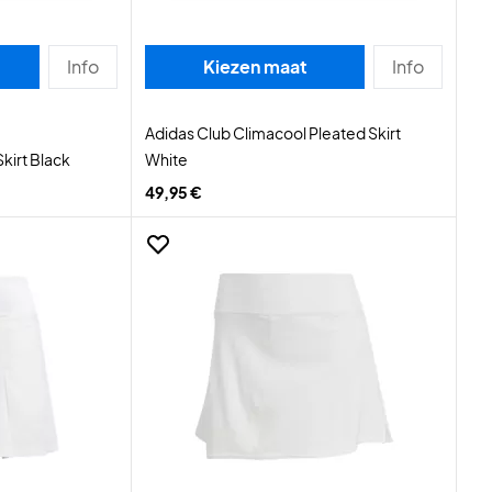
Info
Kiezen maat
Info
Adidas Club Climacool Pleated Skirt
kirt Black
White
49,95 €