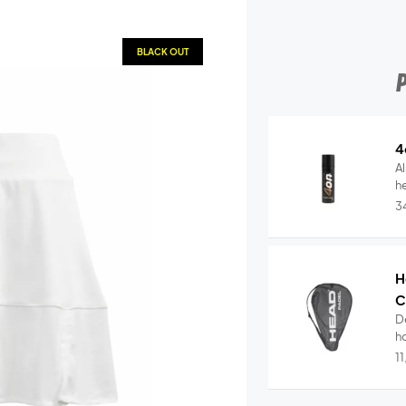
BLACK OUT
4
Al
he
3
H
C
D
ho
1