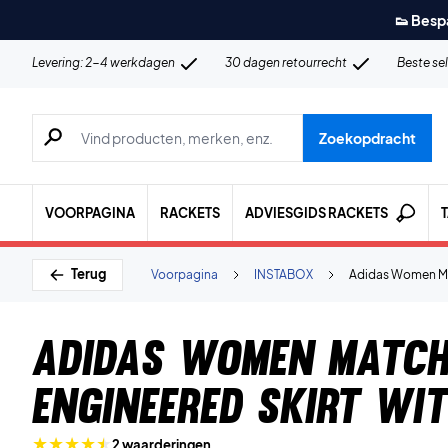
👟 Besp
Levering: 2-4 werkdagen
30 dagen retourrecht
Beste se
Zoeken naar producten, merken etc.
Zoekopdracht
VOORPAGINA
RACKETS
ADVIESGIDS RACKETS
Terug
Voorpagina
INSTABOX
Adidas Women Ma
Adidas Women Matc
Engineered Skirt Wit
2 waarderingen