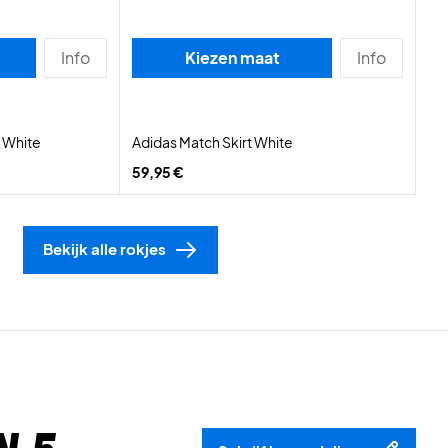
Info
Kiezen maat
Info
t White
Adidas Match Skirt White
59,95 €
Bekijk alle rokjes