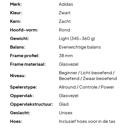
Merk:
Adidas
Wordt geleverd met racket hoes.
Kleur:
Zwart
Kleur: Zwart, rood en geel
Kern:
Zacht
Hoofd-vorm:
Rond
Gewicht:
Light (345-360 g)
Balans:
Evenwichtige balans
Frame profiel:
38 mm
Frame materiaal:
Glasvezel
Beginner / Licht beoefend /
Niveau:
Beoefend / Zwaar beoefend
Spelerstype:
Allround / Controle / Power
Oppervlak:
Glasvezel
Oppervlakstructuur:
Glad
Geslacht:
Unisex
Hoes:
Inclusief hoes voor in de tas