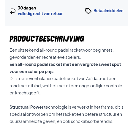
30 dagen
Betaalmiddelen
volledig recht van retour
PRODUCTBESCHRIJVING
Een uitstekend all-round padel racket voor beginners,
gevorderden en recreatieve spelers.
Een all-round padel racket met een vergrote sweet spot
voor een scherpe prijs
Dit is een evenbalance padel racket van Adidas met een
rond racketblad, wat het racket een ongelooflijke controle
en kracht geeft.
Structural Power
technologie is verwerkt in het frame, dit is
speciaal ontworpen om het racket een betere structuur en
duurzaamheid te geven, en ook schokabsorberend is.