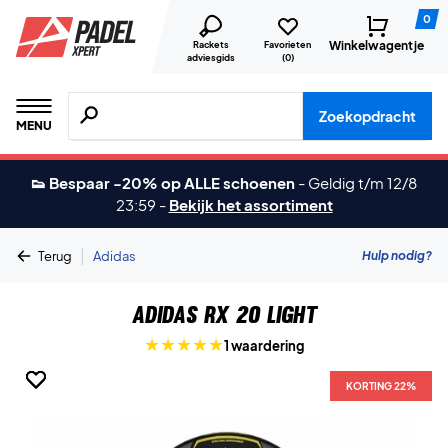
0
Winkelwagentje
Rackets
Favorieten
adviesgids
(
0
)
Zoeken naar producten, merken etc.
Zoekopdracht
MENU
👟 Bespaar -20% op ALLE schoenen
-
Geldig t/m 12/8
23:59
-
Bekijk het assortiment
|
Hulp nodig?
Terug
Adidas
Adidas RX 20 Light
1 waardering
KORTING 22%
KORTING 22%
KORTING 22%
KORTING 22%