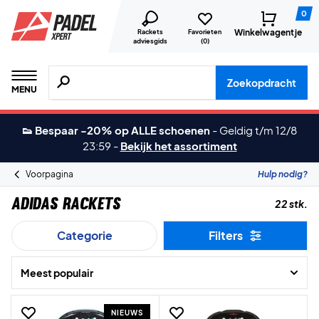
0
Winkelwagentje
Rackets
Favorieten
adviesgids
(
0
)
Zoeken naar producten, merken etc.
Zoekopdracht
MENU
👟 Bespaar -20% op ALLE schoenen
-
Geldig t/m 12/8
23:59
-
Bekijk het assortiment
Voorpagina
Hulp nodig?
Adidas Rackets
22 stk.
Categorie
Filters
Meest populair
NIEUWS