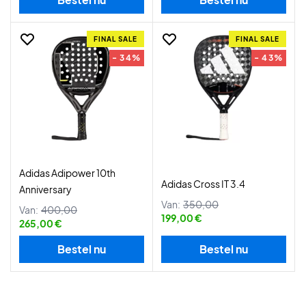
FINAL SALE
FINAL SALE
- 34%
- 43%
Adidas Adipower 10th
Adidas Cross IT 3.4
Anniversary
Van:
350,00
Van:
400,00
199,00 €
265,00 €
Bestel nu
Bestel nu