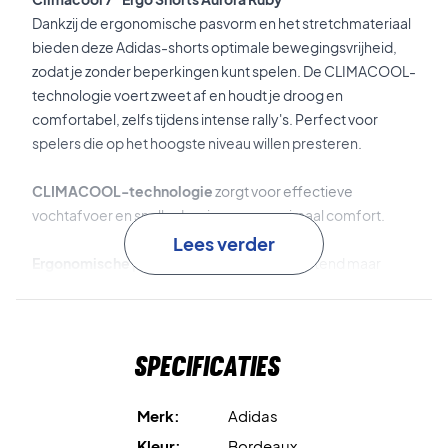
Dankzij de ergonomische pasvorm en het stretchmateriaal
bieden deze Adidas-shorts optimale bewegingsvrijheid,
zodat je zonder beperkingen kunt spelen. De CLIMACOOL-
technologie voert zweet af en houdt je droog en
comfortabel, zelfs tijdens intense rally's. Perfect voor
spelers die op het hoogste niveau willen presteren.
CLIMACOOL-technologie
zorgt voor effectieve
vochtafvoer en snelle droging voor maximaal comfort.
Lees verder
Ergonomische pasvorm
biedt een nauwsluitend maar
flexibel gevoel dat met je bewegingen meebeweegt.
Speel met comfort en stijl – koop jouw Adidas Pro
Specificaties
Climacool 7" Ergo Shorts vandaag nog!
Materiaal: 87 % gerecycled polyester en 13 % elastaan.
Kleur: Aurora Ruby.
Merk:
Adidas
Kleur:
Bordeaux