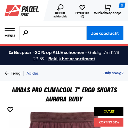
0
Winkelwagentje
Rackets
Favorieten
adviesgids
(
0
)
Zoeken naar producten, merken etc.
Zoekopdracht
MENU
👟 Bespaar -20% op ALLE schoenen
-
Geldig t/m 12/8
23:59
-
Bekijk het assortiment
|
Hulp nodig?
Terug
Adidas
Adidas Pro Climacool 7" Ergo Shorts
Aurora Ruby
OUTLET
OUTLET
OUTLET
OUTLET
OUTLET
OUTLET
KORTING 38%
KORTING 38%
KORTING 38%
KORTING 38%
KORTING 38%
KORTING 38%