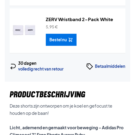
ZERV Wristband 2-Pack White
5,95
€
Bestel nu
30 dagen
Betaalmiddelen
volledig recht van retour
PRODUCTBESCHRIJVING
Deze shorts zijn ontworpen om je koel en gefocust te
houden op de baan!
Licht, ademend en gemaakt voor beweging – Adidas Pro
Climacool 7" Ergo Shorts Aurora Ruby