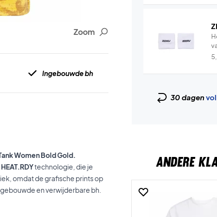
Z
Zoom
H
v
5
Ingebouwde bh
30 dagen
vol
-Tank Women Bold Gold.
ANDERE KL
n
HEAT.RDY
technologie, die je
niek, omdat de grafische prints op
n ingebouwde en verwijderbare bh.