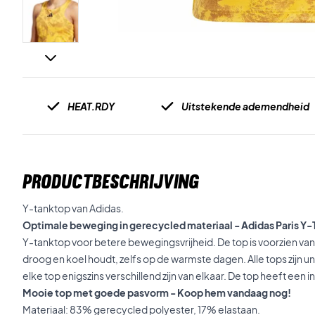
HEAT.RDY
Uitstekende ademendheid
PRODUCTBESCHRIJVING
Y-tanktop van Adidas.
Optimale beweging in gerecycled materiaal - Adidas Paris Y
Y-tanktop voor betere bewegingsvrijheid. De top is voorzien va
droog en koel houdt, zelfs op de warmste dagen. Alle tops zijn u
elke top enigszins verschillend zijn van elkaar. De top heeft ee
Mooie top met goede pasvorm - Koop hem vandaag nog!
Materiaal: 83% gerecycled polyester, 17% elastaan.