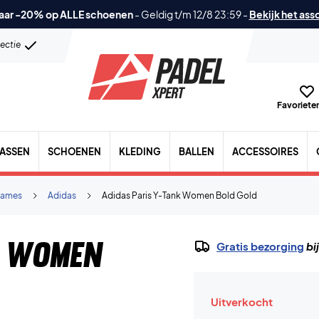
aar -20% op ALLE schoenen
-
Geldig t/m 12/8 23:59
-
Bekijk het ass
lectie
Favorieten
TASSEN
SCHOENEN
KLEDING
BALLEN
ACCESSOIRES
ames
Adidas
Adidas Paris Y-Tank Women Bold Gold
k Women
Gratis bezorging
bi
Uitverkocht