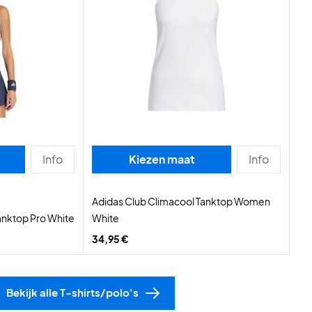
Info
Kiezen maat
Info
Adidas Club Climacool Tanktop Women
anktop Pro White
White
34,95 €
Bekijk alle T-shirts/polo's