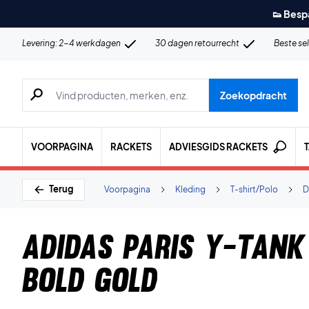
👟 Besp
Levering: 2-4 werkdagen
30 dagen retourrecht
Beste se
Zoeken naar producten, merken etc.
Zoekopdracht
VOORPAGINA
RACKETS
ADVIESGIDS RACKETS
Terug
Voorpagina
Kleding
T-shirt/Polo
D
Adidas Paris Y-Tan
Bold Gold