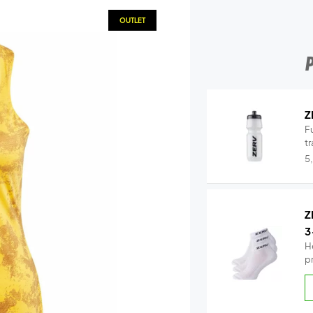
OUTLET
Z
Fu
tr
5
Z
3
H
p