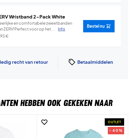
ERV Wristband 2-Pack White
eerlijke en comfortabele zweetbanden
Bestel nu
an ZERV!Perfect voor op het...
Info
,95
€
ledig recht van retour
Betaalmiddelen
ANTEN HEBBEN OOK GEKEKEN NAAR
OUTLET
- 40%