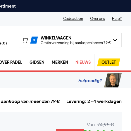
ortiment
Cadeaubon
Over ons
Hulp?
WINKELWAGEN
0
Gratis verzending bij aankopen boven 79 €
 (
0
)
OVER PADEL
GIDSEN
MERKEN
NIEUWS
OUTLET
Hulp nodig?
j aankoop van meer dan 79 €
Levering: 2-4 werkdagen
Van:
74,95 €