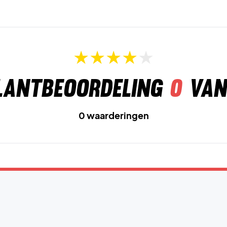
lantbeoordeling
0
van
0 waarderingen