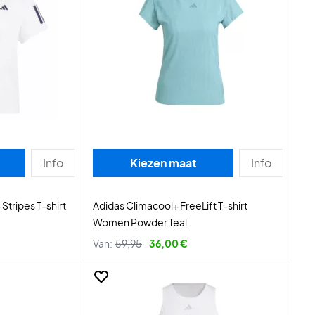
Info
Kiezen maat
Info
Stripes T-shirt
Adidas Climacool+ FreeLift T-shirt
Women Powder Teal
Van:
59,95
36,00 €