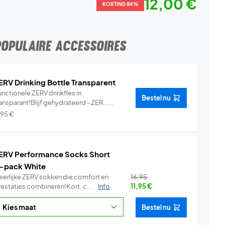
12,00 €
KORTING 84%
POPULAIRE ACCESSOIRES
ERV Drinking Bottle Transparent
nctionele ZERV drinkfles in
Bestel nu
ansparant!Blijf gehydrateerd - ZER...
Info
,95
€
ERV Performance Socks Short
-pack White
eerlijke ZERV sokken die comfort en
16,95
restaties combineren!Kort, c...
Info
11,95
€
Bestel nu