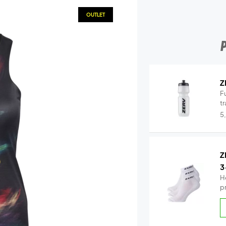
OUTLET
Z
Fu
tr
5
Z
3
H
p