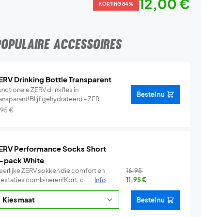
12,00 €
KORTING 84%
POPULAIRE ACCESSOIRES
ERV Drinking Bottle Transparent
nctionele ZERV drinkfles in
Bestel nu
ansparant!Blijf gehydrateerd - ZER...
Info
,95
€
ERV Performance Socks Short
-pack White
eerlijke ZERV sokken die comfort en
16,95
restaties combineren!Kort, c...
Info
11,95
€
Bestel nu