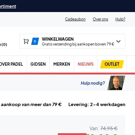
ortiment
Cadeaubon
Over ons
Hulp?
WINKELWAGEN
0
Gratis verzending bij aankopen boven 79 €
 (
0
)
OVER PADEL
GIDSEN
MERKEN
NIEUWS
OUTLET
Hulp nodig?
j aankoop van meer dan 79 €
Levering: 2-4 werkdagen
Van:
74,95 €