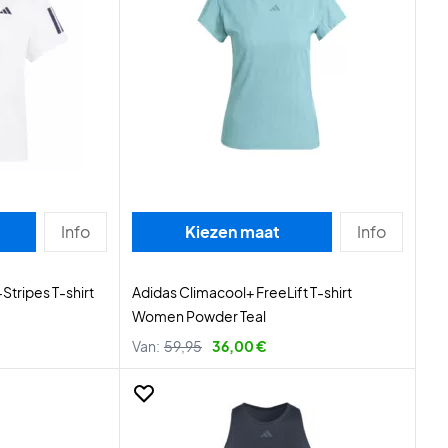
Info
Kiezen maat
Info
Stripes T-shirt
Adidas Climacool+ FreeLift T-shirt
Women Powder Teal
Van:
59,95
36,00 €