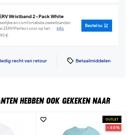
ERV Wristband 2-Pack White
eerlijke en comfortabele zweetbanden
Bestel nu
an ZERV!Perfect voor op het...
Info
,95
€
ledig recht van retour
Betaalmiddelen
ANTEN HEBBEN OOK GEKEKEN NAAR
OUTLET
- 40%