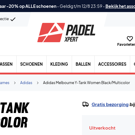
aar -20% op ALLE schoenen
-
Geldig t/m 12/8 23:59
-
Bekijk het ass
lectie
Favorieten
TASSEN
SCHOENEN
KLEDING
BALLEN
ACCESSOIRES
ames
Adidas
Adidas Melbourne Y-Tank Women Black/Multicolor
-Tank
Gratis bezorging
bi
olor
Uitverkocht