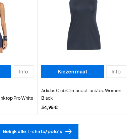
Info
Kiezen maat
Info
Adidas Club Climacool Tanktop Women
anktop Pro White
Black
34,95 €
Bekijk alle T-shirts/polo's