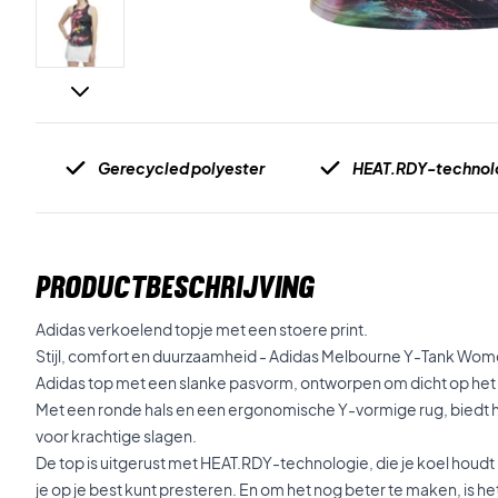
Gerecycled polyester
HEAT.RDY-technol
PRODUCTBESCHRIJVING
Adidas verkoelend topje met een stoere print.
Stijl, comfort en duurzaamheid - Adidas Melbourne Y-Tank Wom
Adidas top met een slanke pasvorm, ontworpen om dicht op het 
Met een ronde hals en een ergonomische Y-vormige rug, biedt
voor krachtige slagen.
De top is uitgerust met HEAT.RDY-technologie, die je koel hou
je op je best kunt presteren. En om het nog beter te maken, is