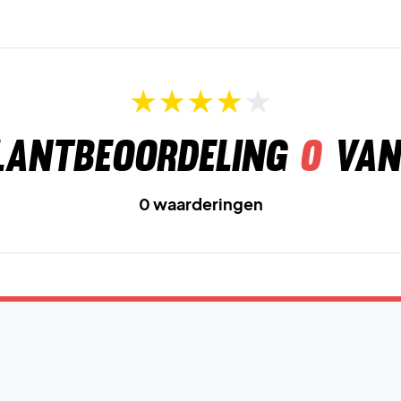
lantbeoordeling
0
van
0 waarderingen