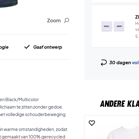
Z
Zoom
H
v
5
ogie
Gaaf ontwerp
30 dagen
vol
en Black/Multicolor
ANDERE KL
lichaam te zitten zonder gedoe.
 het volledige schouderbeweging
dt in warme omstandigheden, zodat
 het gemaakt van 100% gerecycled