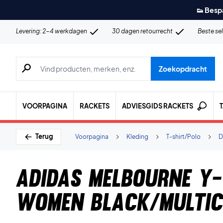
👟 Besp
Levering: 2-4 werkdagen
30 dagen retourrecht
Beste se
Zoeken naar producten, merken etc.
Zoekopdracht
VOORPAGINA
RACKETS
ADVIESGIDS RACKETS
Terug
Voorpagina
Kleding
T-shirt/Polo
D
Adidas Melbourne Y
Women Black/Multic