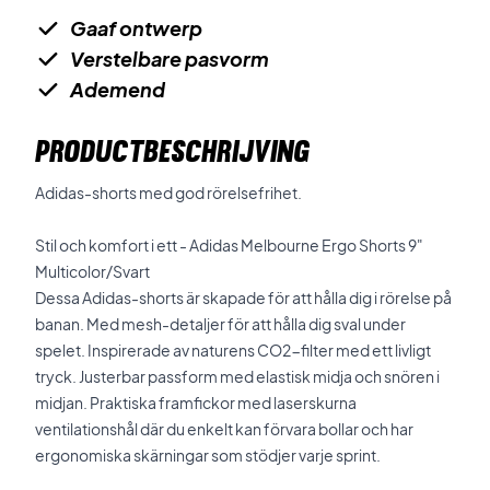
Gaaf ontwerp
Verstelbare pasvorm
Ademend
PRODUCTBESCHRIJVING
Adidas-shorts med god rörelsefrihet.
Stil och komfort i ett - Adidas Melbourne Ergo Shorts 9"
Multicolor/Svart
Dessa Adidas-shorts är skapade för att hålla dig i rörelse på
banan. Med mesh-detaljer för att hålla dig sval under
spelet. Inspirerade av naturens CO2-filter med ett livligt
tryck. Justerbar passform med elastisk midja och snören i
midjan. Praktiska framfickor med laserskurna
ventilationshål där du enkelt kan förvara bollar och har
ergonomiska skärningar som stödjer varje sprint.