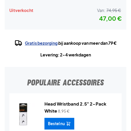
Uitverkocht
Van:
74,95 €
47,00 €
Gratis bezorging
bij aankoop van meer dan 79 €
Levering: 2-4 werkdagen
POPULAIRE ACCESSOIRES
Head Wristband 2.5" 2-Pack
White
8,95
€
Bestel nu