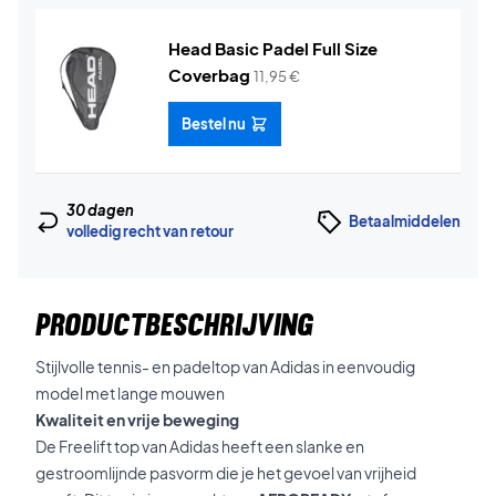
Head Basic Padel Full Size
Coverbag
11,95
€
Bestel nu
30 dagen
Betaalmiddelen
volledig recht van retour
PRODUCTBESCHRIJVING
Stijlvolle tennis- en padeltop van Adidas in eenvoudig
model met lange mouwen
Kwaliteit en vrije beweging
De Freelift top van Adidas heeft een slanke en
gestroomlijnde pasvorm die je het gevoel van vrijheid