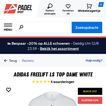
0
Winkelwagentje
Rackets
Favorieten
adviesgids
(
0
)
Zoeken naar producten, merken etc.
Zoekopdracht
MENU
👟 Bespaar -20% op ALLE schoenen
-
Geldig t/m 12/8
23:59
-
Bekijk het assortiment
|
Hulp nodig?
Terug
Rackets
Adidas Freelift LS Top Dame White
4 waarderingen
BLACK OUT
BLACK OUT
BLACK OUT
BLACK OUT
BLACK OUT
BLACK OUT
KORTING 42%
KORTING 42%
KORTING 42%
KORTING 42%
KORTING 42%
KORTING 42%