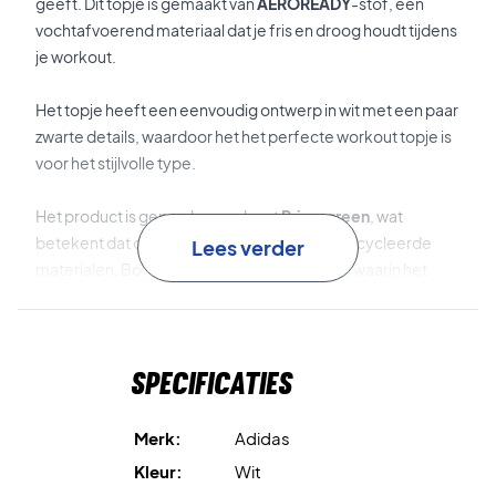
geeft. Dit topje is gemaakt van
AEROREADY
-stof, een
vochtafvoerend materiaal dat je fris en droog houdt tijdens
je workout.
Het topje heeft een eenvoudig ontwerp in wit met een paar
zwarte details, waardoor het het perfecte workout topje is
voor het stijlvolle type.
Het product is geproduceerd met
Primegreen
, wat
betekent dat de kleding gemaakt is van gerecycleerde
Lees verder
materialen. Bovendien is de zak/verpakking waarin het
product wordt geleverd, gemaakt van 100% gerecycled
materiaal.
Milieuvriendelijk en klassiek ontwerp
Specificaties
Heeft een ronde hals.
Kleur: Wit/Zwart
Merk:
Adidas
Kleur:
Wit