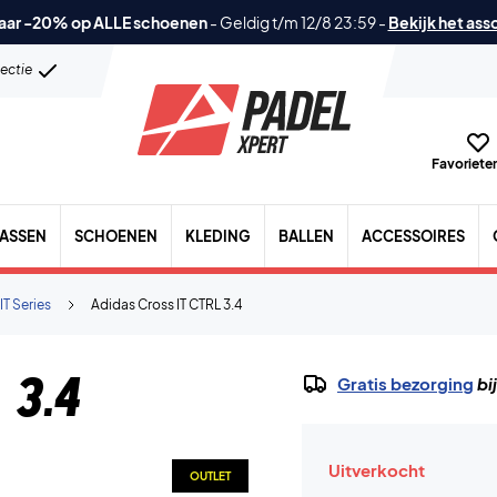
aar -20% op ALLE schoenen
-
Geldig t/m 12/8 23:59
-
Bekijk het ass
lectie
Favorieten
TASSEN
SCHOENEN
KLEDING
BALLEN
ACCESSOIRES
IT Series
Adidas Cross IT CTRL 3.4
 3.4
Gratis bezorging
bi
Uitverkocht
OUTLET