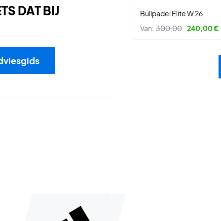
S DAT BIJ
Bullpadel Elite W 26
Van:
300,00
240,00 €
dviesgids