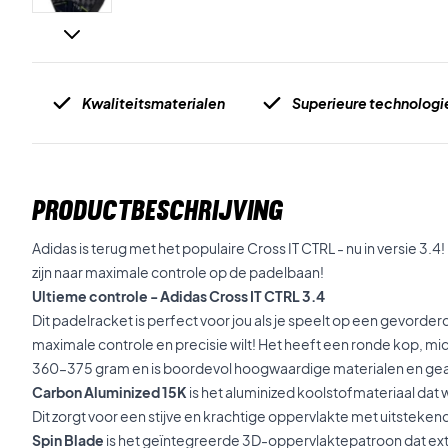
Kwaliteitsmaterialen
Superieure technolog
PRODUCTBESCHRIJVING
Adidas is terug met het populaire Cross IT CTRL - nu in versie 3.4
zijn naar maximale controle op de padelbaan!
Ultieme controle - Adidas Cross IT CTRL 3.4
Dit padelracket is perfect voor jou als je speelt op een gevorder
maximale controle en precisie wilt! Het heeft een ronde kop, m
360–375 gram en is boordevol hoogwaardige materialen en ge
Carbon Aluminized 15K
is het aluminized koolstofmateriaal dat 
Dit zorgt voor een stijve en krachtige oppervlakte met uitsteken
Spin Blade
is het geïntegreerde 3D-oppervlaktepatroon dat extr