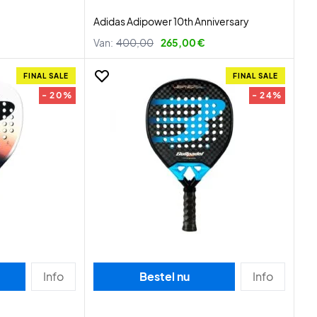
Adidas Adipower 10th Anniversary
Van:
400,00
265,00 €
FINAL SALE
FINAL SALE
- 20%
- 24%
Info
Bestel nu
Info