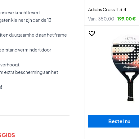
Adidas Cross IT 3.4
osieve kracht levert.
Van:
350,00
199,00 €
aten kleiner zijn dan de 13
teit en duurzaamheid aan het frame
eerstand vermindert door
 verhoogt.
m extra bescherming aan het
u!
Bestel nu
SGIDS