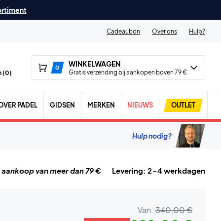
ortiment
Cadeaubon
Over ons
Hulp?
WINKELWAGEN
0
Gratis verzending bij aankopen boven 79 €
 (
0
)
OVER PADEL
GIDSEN
MERKEN
NIEUWS
OUTLET
Hulp nodig?
j aankoop van meer dan 79 €
Levering: 2-4 werkdagen
Van:
340,00 €