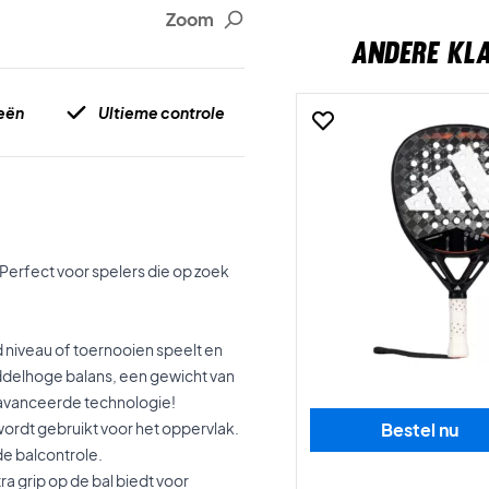
Zoom
ANDERE KL
ieën
Ultieme controle
! Perfect voor spelers die op zoek
d niveau of toernooien speelt en
iddelhoge balans, een gewicht van
avanceerde technologie!
wordt gebruikt voor het oppervlak.
Bestel nu
de balcontrole.
a grip op de bal biedt voor