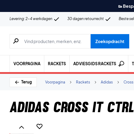
👟 Besp
Levering: 2-4 werkdagen
30 dagen retourrecht
Beste se
Zoeken naar producten, merken etc.
Zoekopdracht
VOORPAGINA
RACKETS
ADVIESGIDS RACKETS
Terug
Voorpagina
Rackets
Adidas
Cross 
Adidas Cross IT CTRL