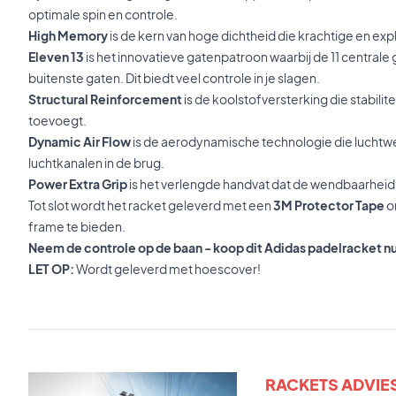
optimale spin en controle.
High Memory
is de kern van hoge dichtheid die krachtige en expl
Eleven 13
is het innovatieve gatenpatroon waarbij de 11 centrale g
buitenste gaten. Dit biedt veel controle in je slagen.
Structural Reinforcement
is de koolstofversterking die stabili
toevoegt.
Dynamic Air Flow
is de aerodynamische technologie die luchtw
luchtkanalen in de brug.
Power Extra Grip
is het verlengde handvat dat de wendbaarheid
Tot slot wordt het racket geleverd met een
3M Protector Tape
o
frame te bieden.
Neem de controle op de baan - koop dit Adidas padelracket n
LET OP:
Wordt geleverd met hoescover!
RACKETS ADVIE