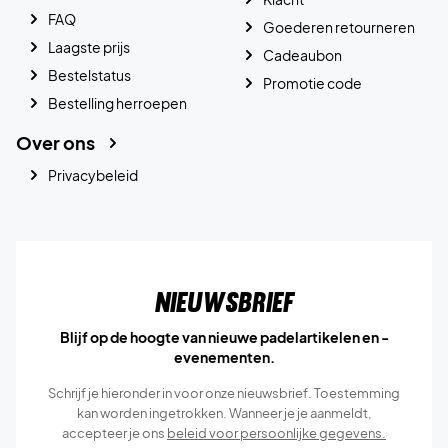
FAQ
Goederen retourneren
Laagste prijs
Cadeaubon
Bestelstatus
Promotie code
Bestelling herroepen
Over ons
Privacybeleid
Nieuwsbrief
Blijf op de hoogte van nieuwe padelartikelen en -
evenementen.
Schrijf je hieronder in voor onze nieuwsbrief. Toestemming
kan worden ingetrokken. Wanneer je je aanmeldt,
accepteer je ons
beleid voor persoonlijke gegevens.