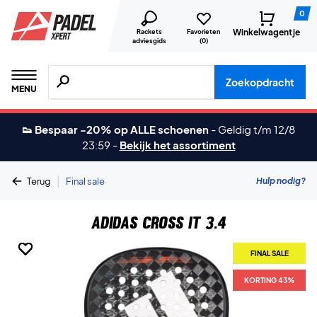
0
Winkelwagentje
Rackets
Favorieten
adviesgids
(
0
)
Zoeken naar producten, merken etc.
Zoekopdracht
MENU
👟 Bespaar -20% op ALLE schoenen
-
Geldig t/m 12/8
23:59
-
Bekijk het assortiment
|
Hulp nodig?
Terug
Final sale
Adidas Cross IT 3.4
FINAL SALE
FINAL SALE
FINAL SALE
FINAL SALE
FINAL SALE
FINAL SALE
FINAL SALE
KORTING 43%
KORTING 43%
KORTING 43%
KORTING 43%
KORTING 43%
KORTING 43%
KORTING 43%