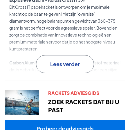
Explosieve kracht - Adidas Cross IT 3.4
Dit Cross IT padelracket is ontworpen om je maximale
kracht op de baan te geven! Met zijn ‘oversize’
diamantvorm, hoge balanspunt en gewicht van 360–375
gram is het perfect voor de agressieve speler. Bovendien
zorgt de combinatie van innovatieve technologieën en
premium materialen ervoor dat je op het hoogste niveau
kunt presteren!
Carbon Aluminized 15K
is het aluminized koolstofmateriaal
Lees verder
dat is gebruikt voor het oppervlak. Dit zorgt voor een stijve
oppervlakte die explosieve kracht levert.
Spin Blade
is het 3D-oppervlaktepatroon dat het
RACKETS ADVIESGIDS
spinpotentieel verbetert en een beter balgevoel geeft.
ZOEK RACKETS DAT BIJ U
PAST
High Memory EVA
is de kern met hoge dichtheid die zorgt
voor explosieve kracht in je slagen.
Probeer de adviesgids