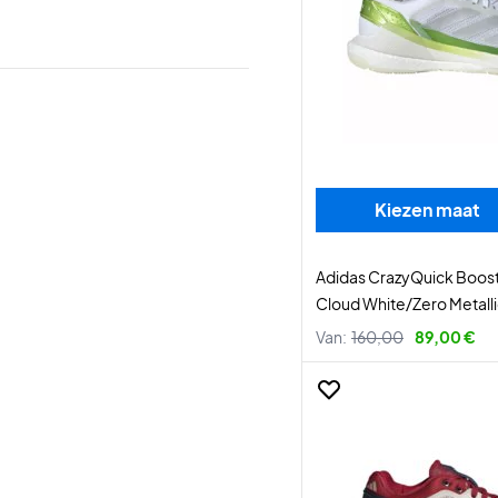
Kiezen maat
Adidas CrazyQuick Boos
Cloud White/Zero Metall
Van:
160,00
89,00 €