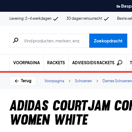
👟 Besp
Levering: 2-4 werkdagen
30 dagen retourrecht
Beste se
Zoeken naar producten, merken etc.
Zoekopdracht
VOORPAGINA
RACKETS
ADVIESGIDS RACKETS
Terug
Voorpagina
Schoenen
Dames Schoenen
Adidas Courtjam Co
Women White