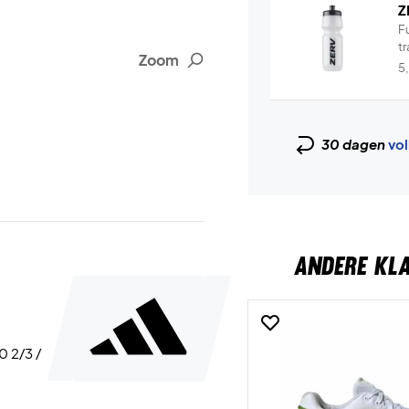
Z
Fu
tr
Zoom
5
30 dagen
vol
ANDERE KL
40 2/3 /