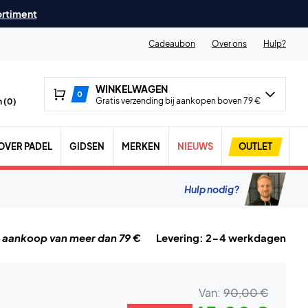
ortiment
Cadeaubon
Over ons
Hulp?
WINKELWAGEN
0
Gratis verzending bij aankopen boven 79 €
 (
0
)
OVER PADEL
GIDSEN
MERKEN
NIEUWS
OUTLET
Hulp nodig?
j aankoop van meer dan 79 €
Levering: 2-4 werkdagen
Van:
90,00 €