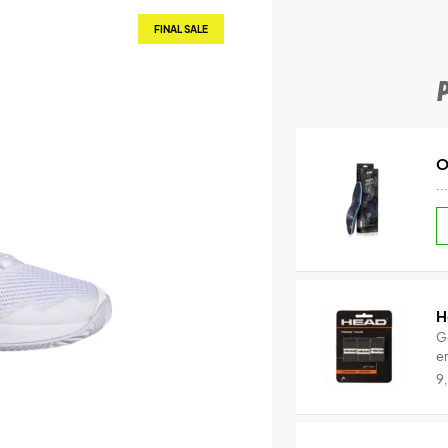
FINAL SALE
O
..
H
Ge
en
9