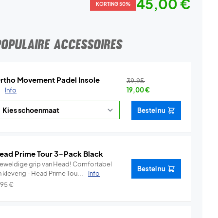
45,00 €
KORTING 50%
POPULAIRE ACCESSOIRES
rtho Movement Padel Insole
39,95
.
Info
19,00
€
Bestel nu
ead Prime Tour 3-Pack Black
weldige grip van Head! Comfortabel
Bestel nu
 kleverig - Head Prime Tou...
Info
,95
€