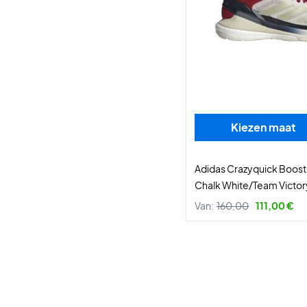
Kiezen maat
Adidas Crazyquick Boos
Chalk White/Team Victor
Van:
160,00
111,00 €