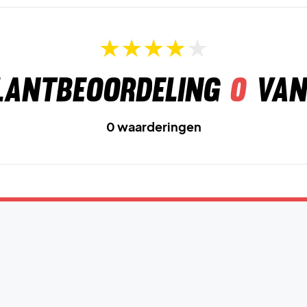
lantbeoordeling
0
van
0 waarderingen