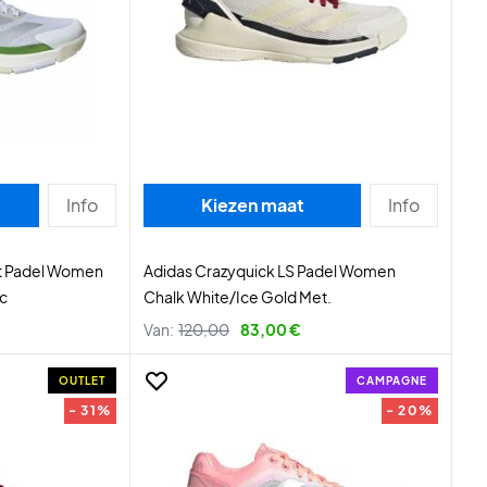
Info
Kiezen maat
Info
t Padel Women
Adidas Crazyquick LS Padel Women
ic
Chalk White/Ice Gold Met.
Van:
120,00
83,00 €
OUTLET
CAMPAGNE
- 31%
- 20%