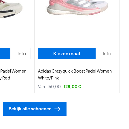
Info
Kiezen maat
Info
t Padel Women
Adidas Crazyquick Boost Padel Women
y Red
White/Pink
Van:
160,00
128,00 €
Bekijk alle schoenen