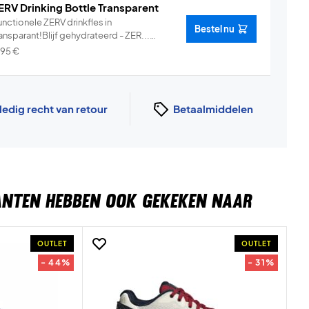
ERV Drinking Bottle Transparent
nctionele ZERV drinkfles in
Bestel nu
ansparant!Blijf gehydrateerd - ZER...
Info
,95
€
ledig recht van retour
Betaalmiddelen
ANTEN HEBBEN OOK GEKEKEN NAAR
OUTLET
OUTLET
- 44%
- 31%