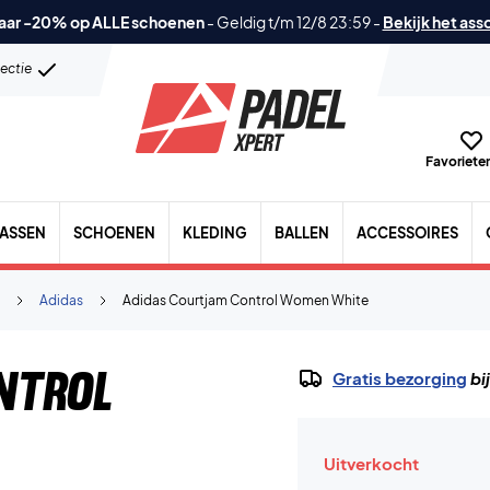
aar -20% op ALLE schoenen
-
Geldig t/m 12/8 23:59
-
Bekijk het ass
lectie
Favorieten
TASSEN
SCHOENEN
KLEDING
BALLEN
ACCESSOIRES
Adidas
Adidas Courtjam Control Women White
ntrol
Gratis bezorging
bi
Uitverkocht