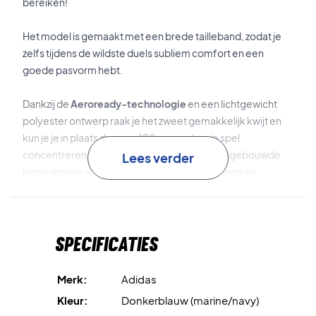
bereiken!
Het model is gemaakt met een brede tailleband, zodat je
zelfs tijdens de wildste duels subliem comfort en een
goede pasvorm hebt.
Dankzij de
Aeroready-technologie
en een lichtgewicht
polyester ontwerp raak je het zweet gemakkelijk kwijt en
kun je je in plaats daarvan 100 procent op je spel
concentreren. De rok heeft bovendien een ingebouwde
Lees verder
binnenbroek waarmee je zorgeloos kunt rennen en
strekken voor elke bal.
Primegreen - Sport met een zuiver geweten
De shorts zijn ontworpen in een groen milieuvriendelijk
Specificaties
materiaal van hoge kwaliteit genaamd
Primegreen.
Het
materiaal
is gemaakt van plastic afval dat in de oceaan
wordt aangetroffen. Dus nu kun je met een schoon
Merk:
Adidas
geweten op de baan staan!
Kleur:
Donkerblauw (marine/navy)