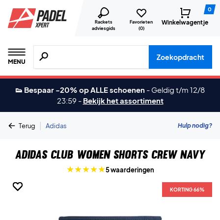
0
Winkelwagentje
Rackets
Favorieten
adviesgids
(
0
)
Zoeken naar producten, merken etc.
Zoekopdracht
MENU
👟 Bespaar -20% op ALLE schoenen
-
Geldig t/m 12/8
23:59
-
Bekijk het assortiment
|
Hulp nodig?
Terug
Adidas
Adidas Club Women Shorts Crew Navy
5 waarderingen
KORTING 66%
KORTING 66%
KORTING 66%
KORTING 66%
KORTING 66%
KORTING 66%