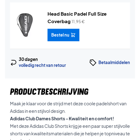
Head Basic Padel Full Size
Coverbag
11,95
€
Bestel nu
30 dagen
Betaalmiddelen
volledig recht van retour
PRODUCTBESCHRIJVING
Maak je klaar voor de strijd met deze coole padelshort van
Adidas in een stijlvol design.
Adidas Club Dames Shorts - Kwaliteit en comfort!
Met deze Adidas Club Shorts krijg je een paar super stijlvolle
shorts van kwaliteitsmaterialen die je helpen je topniveau te