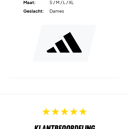
Maat:
S / M / L / XL
Materiaal: 100% gerecycled polyester
Adidas nr: GL5464
Geslacht:
Dames
Kleur: Donkerblauw met wit.
Klantbeoordeling