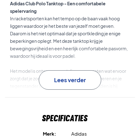
Adidas Club Polo Tanktop - Een comfortabele
spelervaring
In racketsporten kan het tempo op de baan vaak hoog
liggen waardoor je het beste van jezelf moet geven.
Daarom is het niet optimaal dat je sportkleding je enige
beperkingen oplegt. Met deze tanktop krijg je
bewegingsvrijheid en een heerlijk comfortabele pasvorm,
waardoor hij ideaal is voor padel.
Het model is ontworpen met diepe armsgaten wat ervoor
zorgt dat je zonder enige weerstand kunt serveren en je
Lees verder
tegenstander van de baan kunt slaan. Bovendien is hij
langer ontworpen dan sommige van de vorige modellen,
waardoor je een perfecte pasvorm en bedekking krijgt. De
open rug geeft jou en jouw schouders ook een volledig
Specificaties
bewegingsbereik zodat je jouw volledige kracht kunt
gebruiken.
Merk:
Adidas
Met deze tanktop krijg je ook een drogere speelervaring