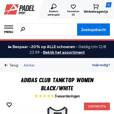
0
Winkelwagentje
Rackets
Favorieten
adviesgids
(
0
)
Zoeken naar producten, merken etc.
Zoekopdracht
MENU
👟 Bespaar -20% op ALLE schoenen
-
Geldig t/m 12/8
23:59
-
Bekijk het assortiment
|
Hulp nodig?
Terug
Adidas
Adidas Club Tanktop Women
Black/White
3 waarderingen
KORTING 57%
KORTING 57%
KORTING 57%
KORTING 57%