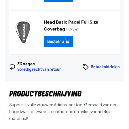
Head Basic Padel Full Size
Coverbag
11,95
€
Bestel nu
30 dagen
Betaalmiddelen
volledig recht van retour
PRODUCTBESCHRIJVING
Super stijlvolle vrouwen Adidas tanktop. Gemaakt van een
hoge kwaliteit zweet absorberend en milieuvriendelijk
materiaal!