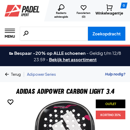
0
Winkelwagentje
Rackets
Favorieten
adviesgids
(
0
)
Zoeken naar producten, merken etc.
Zoekopdracht
MENU
👟 Bespaar -20% op ALLE schoenen
-
Geldig t/m 12/8
23:59
-
Bekijk het assortiment
|
Hulp nodig?
Terug
Adipower Series
Adidas Adipower Carbon Light 3.4
OUTLET
OUTLET
OUTLET
OUTLET
OUTLET
OUTLET
OUTLET
KORTING 35%
KORTING 35%
KORTING 35%
KORTING 35%
KORTING 35%
KORTING 35%
KORTING 35%