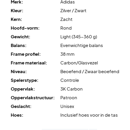
Merk:
Adidas
het frame, die de stijfheid en krachtsoverdracht verbetert.
Kleur:
Zilver / Zwart
Tot slot wordt het racket geleverd met een
3M Protector
Kern:
Zacht
Tape
, die de framekant beschermt tegen stoten en
Hoofd-vorm:
Rond
krassen.
Gewicht:
Light (345-360 g)
Ervaar lichtheid en controle - koop dit Adidas
Balans:
Evenwichtige balans
padelracket vandaag nog!
Frame profiel:
38 mm
LET OP:
Wordt geleverd met hoescover!
Frame materiaal:
Carbon/Glasvezel
Niveau:
Beoefend / Zwaar beoefend
Spelerstype:
Controle
Oppervlak:
3K Carbon
Oppervlakstructuur:
Patroon
Geslacht:
Unisex
Hoes:
Inclusief hoes voor in de tas