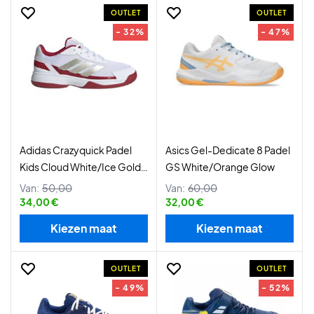
OUTLET
OUTLET
- 32%
- 47%
Adidas Crazyquick Padel
Asics Gel-Dedicate 8 Padel
Kids Cloud White/Ice Gold
GS White/Orange Glow
Met
Van:
50,00
Van:
60,00
34,00 €
32,00 €
Kiezen maat
Kiezen maat
OUTLET
OUTLET
- 49%
- 52%