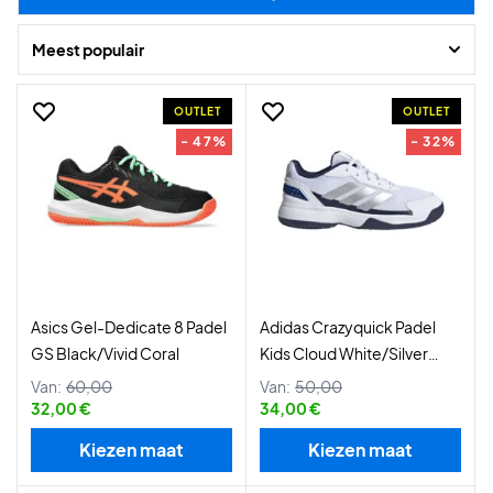
Meest populair
OUTLET
OUTLET
- 47%
- 32%
Asics Gel-Dedicate 8 Padel
Adidas Crazyquick Padel
GS Black/Vivid Coral
Kids Cloud White/Silver
Metallic
Van:
60,00
Van:
50,00
32,00 €
34,00 €
Kiezen maat
Kiezen maat