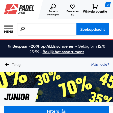
0
Winkelwagentje
Rackets
Favorieten
adviesgids
(
0
)
Zoeken naar producten, merken etc.
Zoekopdracht
MENU
👟 Bespaar -20% op ALLE schoenen
-
Geldig t/m 12/8
23:59
-
Bekijk het assortiment
Terug
Hulp nodig?
Junior
Filters