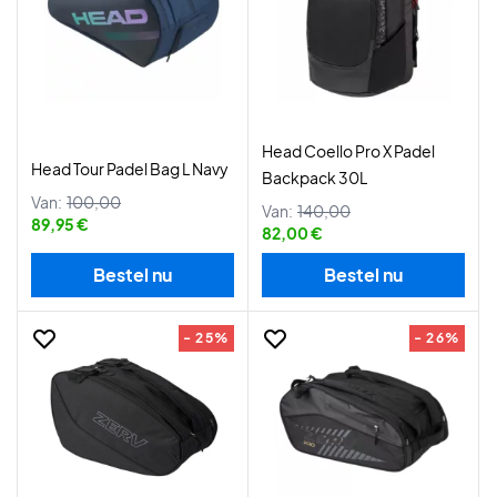
Head Coello Pro X Padel
Head Tour Padel Bag L Navy
Backpack 30L
Van:
100,00
Van:
140,00
89,95 €
82,00 €
Bestel nu
Bestel nu
- 25%
- 26%