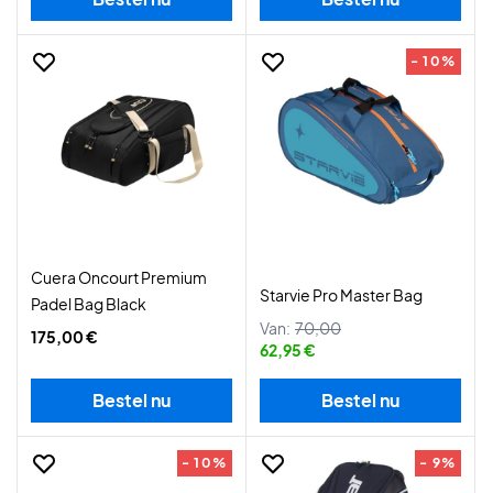
- 10%
Cuera Oncourt Premium
Starvie Pro Master Bag
Padel Bag Black
Van:
70,00
175,00 €
62,95 €
Bestel nu
Bestel nu
- 10%
- 9%