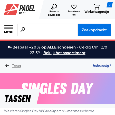
0
Winkelwagentje
Rackets
Favorieten
adviesgids
(
0
)
Zoeken naar producten, merken etc.
Zoekopdracht
MENU
👟 Bespaar -20% op ALLE schoenen
-
Geldig t/m 12/8
23:59
-
Bekijk het assortiment
Terug
Hulp nodig?
Tassen
We vieren Singles Day bij PadelXpert.nl – met messcherpe