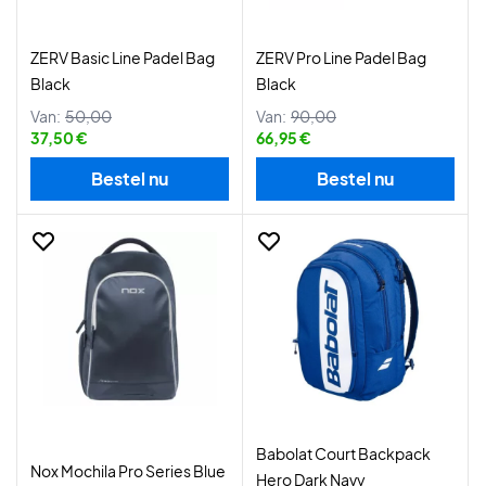
ZERV Basic Line Padel Bag
ZERV Pro Line Padel Bag
Black
Black
Van:
50,00
Van:
90,00
37,50 €
66,95 €
Bestel nu
Bestel nu
Babolat Court Backpack
Nox Mochila Pro Series Blue
Hero Dark Navy