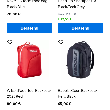
Nox ML10 Team Padelbag
Head Pro X Backpack 30L
Black/Blue
Black/Dark Grey
70,00 €
Van:
120,00
109,95 €
Bestel nu
Bestel nu
Wilson Padel Tour Backpack
Babolat Court Backpack
2025 Red
Hero Black
80,00 €
65,00 €