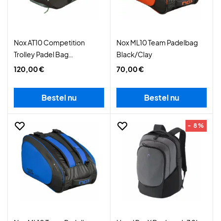
Nox AT10 Competition
Nox ML10 Team Padelbag
Trolley Padel Bag
Black/Clay
Black/Green
120,00 €
70,00 €
Bestel nu
Bestel nu
- 8%