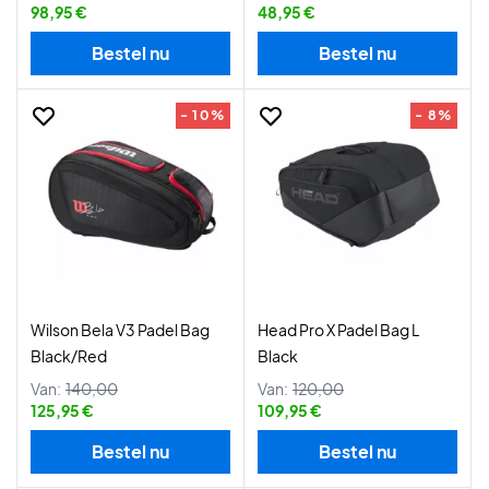
98,95 €
48,95 €
Bestel nu
Bestel nu
- 10%
- 8%
Wilson Bela V3 Padel Bag
Head Pro X Padel Bag L
Black/Red
Black
Van:
140,00
Van:
120,00
125,95 €
109,95 €
Bestel nu
Bestel nu