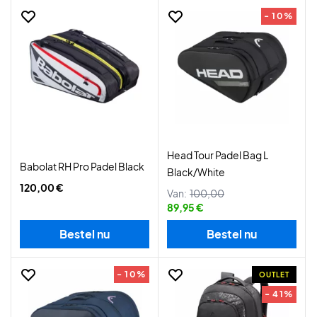
- 10%
Head Tour Padel Bag L
Babolat RH Pro Padel Black
Black/White
120,00 €
Van:
100,00
89,95 €
Bestel nu
Bestel nu
- 10%
OUTLET
- 41%