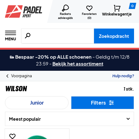
0
Winkelwagentje
Rackets
Favorieten
adviesgids
(
0
)
Zoeken naar producten, merken etc.
Zoekopdracht
MENU
👟 Bespaar -20% op ALLE schoenen
-
Geldig t/m 12/8
23:59
-
Bekijk het assortiment
Voorpagina
Hulp nodig?
Wilson
1 stk.
Junior
Filters
Meest populair