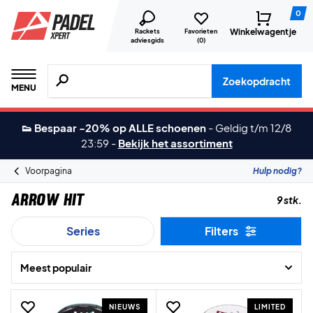
0
Winkelwagentje
Rackets
Favorieten
adviesgids
(
0
)
Zoeken naar producten, merken etc.
Zoekopdracht
MENU
👟 Bespaar -20% op ALLE schoenen
-
Geldig t/m 12/8
23:59
-
Bekijk het assortiment
Voorpagina
Hulp nodig?
Arrow Hit
9 stk.
Series
Filters
Meest populair
NIEUWS
LIMITED