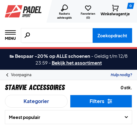
0
Winkelwagentje
Rackets
Favorieten
adviesgids
(
0
)
Zoeken naar producten, merken etc.
Zoekopdracht
MENU
👟 Bespaar -20% op ALLE schoenen
-
Geldig t/m 12/8
23:59
-
Bekijk het assortiment
Voorpagina
Hulp nodig?
Starvie Accessoires
0 stk.
Kategorier
Filters
Meest populair