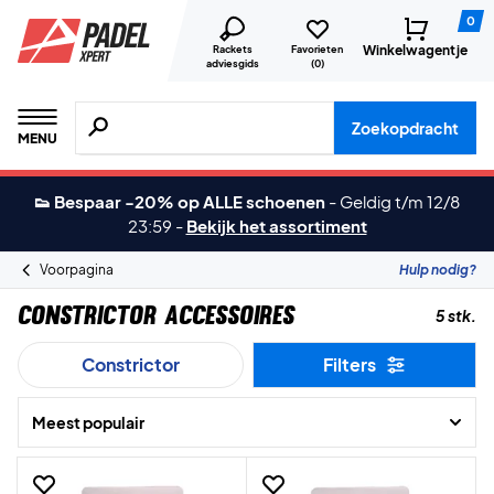
0
Winkelwagentje
Rackets
Favorieten
adviesgids
(
0
)
Zoeken naar producten, merken etc.
Zoekopdracht
MENU
👟 Bespaar -20% op ALLE schoenen
-
Geldig t/m 12/8
23:59
-
Bekijk het assortiment
Voorpagina
Hulp nodig?
Constrictor Accessoires
5 stk.
Constrictor
Filters
Meest populair