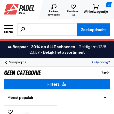
0
Winkelwagentje
Rackets
Favorieten
adviesgids
(
0
)
Zoeken naar producten, merken etc.
Zoekopdracht
MENU
👟 Bespaar -20% op ALLE schoenen
-
Geldig t/m 12/8
23:59
-
Bekijk het assortiment
Voorpagina
Hulp nodig?
Geen categorie
1 stk.
Filters
Meest populair