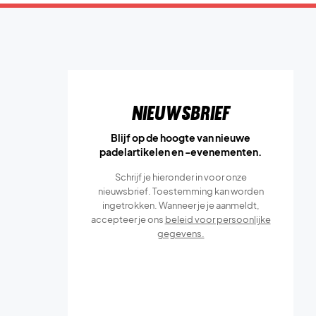
Nieuwsbrief
Blijf op de hoogte van nieuwe
padelartikelen en -evenementen.
Schrijf je hieronder in voor onze
nieuwsbrief. Toestemming kan worden
ingetrokken. Wanneer je je aanmeldt,
accepteer je ons
beleid voor persoonlijke
gegevens.