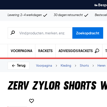
👟 Besp
Levering: 2-4 werkdagen
30 dagen retourrecht
Beste se
Zoeken naar producten, merken etc.
Zoekopdracht
VOORPAGINA
RACKETS
ADVIESGIDS RACKETS
Terug
Voorpagina
Kleding
Shorts
Heren
ZERV Zylor Shorts W