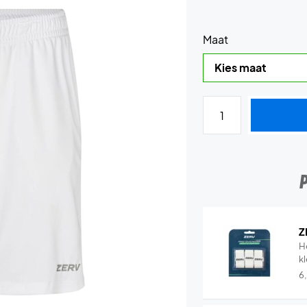
Maat
Z
H
k
6