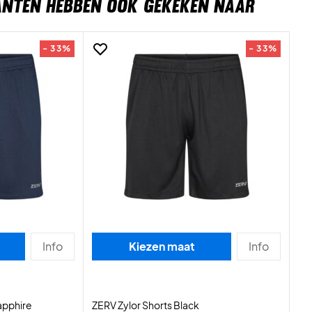
ANTEN HEBBEN OOK GEKEKEN NAAR
- 33%
- 33%
Info
Kiezen maat
Info
apphire
ZERV Zylor Shorts Black