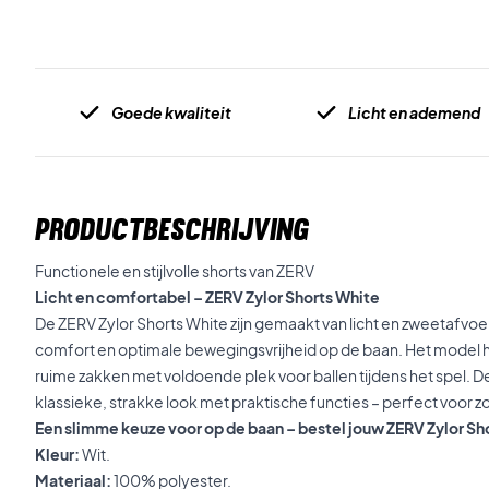
Goede kwaliteit
Licht en ademend
PRODUCTBESCHRIJVING
Functionele en stijlvolle shorts van ZERV
Licht en comfortabel – ZERV Zylor Shorts White
De ZERV Zylor Shorts White zijn gemaakt van licht en zweetafvoe
comfort en optimale bewegingsvrijheid op de baan. Het model h
ruime zakken met voldoende plek voor ballen tijdens het spel. 
klassieke, strakke look met praktische functies – perfect voor zo
Een slimme keuze voor op de baan – bestel jouw ZERV Zylor Sh
Kleur:
Wit.
Materiaal:
100% polyester.