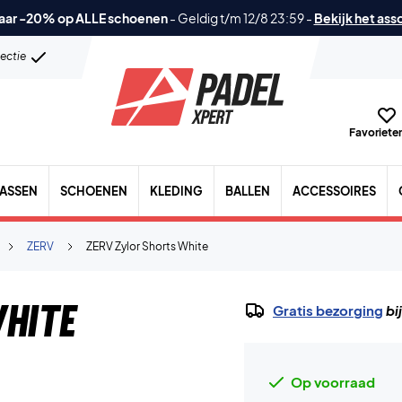
aar -20% op ALLE schoenen
-
Geldig t/m 12/8 23:59
-
Bekijk het ass
lectie
Favorieten
TASSEN
SCHOENEN
KLEDING
BALLEN
ACCESSOIRES
ZERV
ZERV Zylor Shorts White
hite
Gratis bezorging
bi
Op voorraad