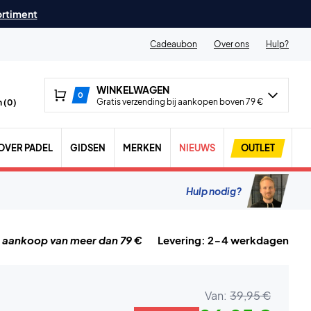
ortiment
Cadeaubon
Over ons
Hulp?
WINKELWAGEN
0
Gratis verzending bij aankopen boven 79 €
 (
0
)
OVER PADEL
GIDSEN
MERKEN
NIEUWS
OUTLET
Hulp nodig?
j aankoop van meer dan 79 €
Levering: 2-4 werkdagen
Van:
39,95 €