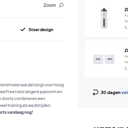
Zoom
Z
Fu
tr
5
Stoer design
Z
H
v
5
rend materiaal dat zorgt voor hoog
eeft een iets langere pasvorm en
30 dagen
vol
De shorts combineren een
wel training als wedstrijden.
orts vandaag nog!