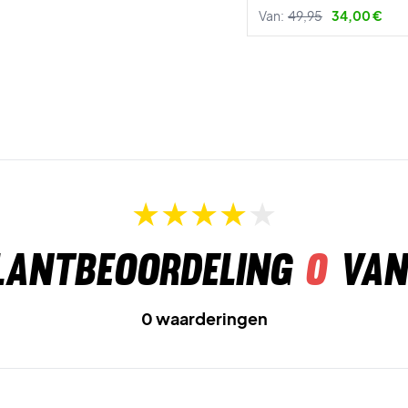
Van:
49,95
34,00 €
lantbeoordeling
0
van
0 waarderingen