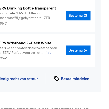
ERV Drinking Bottle Transparent
nctionele ZERV drinkfles in
Bestel nu
ansparant!Blijf gehydrateerd - ZER...
Info
,95
€
ERV Wristband 2-Pack White
eerlijke en comfortabele zweetbanden
Bestel nu
an ZERV!Perfect voor op het...
Info
,95
€
ledig recht van retour
Betaalmiddelen