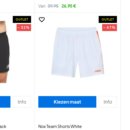
Van:
39,95
26,95 €
OUTLET
OUTLET
- 32%
- 47%
Info
Kiezen maat
Info
lack
Nox Team Shorts White