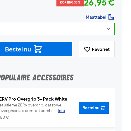
26,95 €
KORTING 33%
Maattabel
Bestel nu
Favoriet
POPULAIRE ACCESSOIRES
ERV Pro Overgrip 3-Pack White
et ultieme ZERV overgrip, dat zowel
Bestel nu
leverigheid als comfort comb...
Info
,50
€