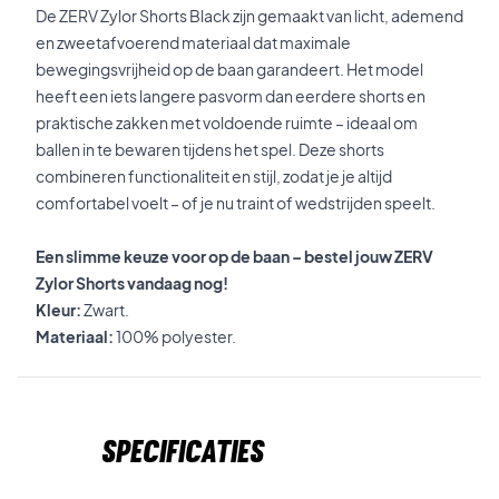
De ZERV Zylor Shorts Black zijn gemaakt van licht, ademend
en zweetafvoerend materiaal dat maximale
bewegingsvrijheid op de baan garandeert. Het model
heeft een iets langere pasvorm dan eerdere shorts en
praktische zakken met voldoende ruimte – ideaal om
ballen in te bewaren tijdens het spel. Deze shorts
combineren functionaliteit en stijl, zodat je je altijd
comfortabel voelt – of je nu traint of wedstrijden speelt.
Een slimme keuze voor op de baan – bestel jouw ZERV
Zylor Shorts vandaag nog!
Kleur:
Zwart.
Materiaal:
100% polyester.
Specificaties