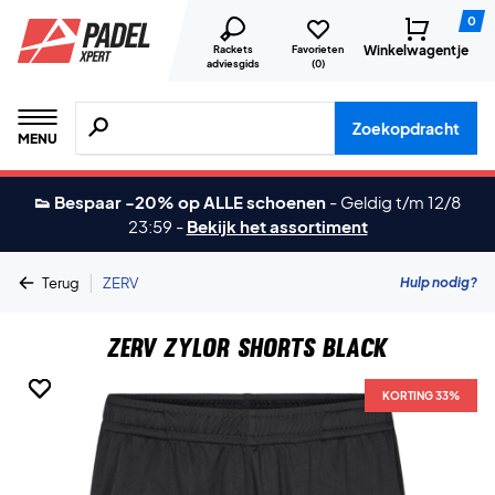
0
Winkelwagentje
Rackets
Favorieten
adviesgids
(
0
)
Zoeken naar producten, merken etc.
Zoekopdracht
MENU
👟 Bespaar -20% op ALLE schoenen
-
Geldig t/m 12/8
23:59
-
Bekijk het assortiment
|
Hulp nodig?
Terug
ZERV
ZERV Zylor Shorts Black
KORTING 33%
KORTING 33%
KORTING 33%